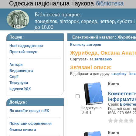
Одеська національна наукова
бібліотека
Бібліотека працює:
понеділок, вівторок, середа, четвер, субота і
до 18.00
Вихідний день – п’ятниця. Останній четвер м
Пошук :
Електронний каталог : Журибеда
санітарний день
К списку авторов
Нові надходження
Простий пошук
Журибеда, Оксана Анато
Сортувати за:
заглавию
Автори
Зв'язані описи:
Видавництва
Відобразити для друку:
сторінку
|
інв
Серії
Тезауруси
Книга
Індекси УДК
Компетентні
інформати
Довідка :
Серія:
Бібліоте
Недоступно
Редакції газет 
Як освоїти пошук в ЕК
0 из 1
ISBN 978-966-2
Приклади оформлення
бланка вимоги
Книга