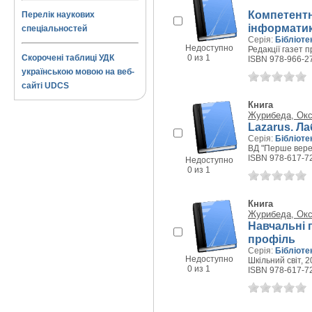
Компетентні
Перелік наукових
інформати
спеціальностей
Серія:
Бібліоте
Недоступно
Редакції газет 
Скорочені таблиці УДК
0 из 1
ISBN 978-966-2
українською мовою на веб-
сайті UDCS
Книга
Журибеда, Окс
Lazarus. Л
Серія:
Бібліоте
ВД "Перше верес
ISBN 978-617-7
Недоступно
0 из 1
Книга
Журибеда, Окс
Навчальні 
профіль
Серія:
Бібліоте
Недоступно
Шкільний світ, 20
0 из 1
ISBN 978-617-7