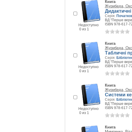
Книга
Журибеда, Окс
Дидактичні 
Серія:
Початков
ВД "Перше верес
ISBN 978-617-7
Недоступно
0 из 1
Книга
Журибеда, Окс
Табличні п
Серія:
Бібліоте
ВД "Перше верес
ISBN 978-617-7
Недоступно
0 из 1
Книга
Журибеда, Окс
Системи ке
Серія:
Бібліоте
ВД "Перше верес
ISBN 978-617-7
Недоступно
0 из 1
Книга
Мимренко, Віт