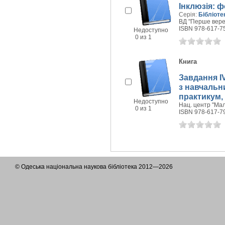
Інклюзія: 
Серія:
Бібліоте
ВД "Перше верес
ISBN 978-617-7
Недоступно
0 из 1
Книга
Завдання I
з навчальни
практикум, 
Недоступно
Нац. центр "Мала
0 из 1
ISBN 978-617-7
© Одеська національна наукова бібліотека 2012—2026