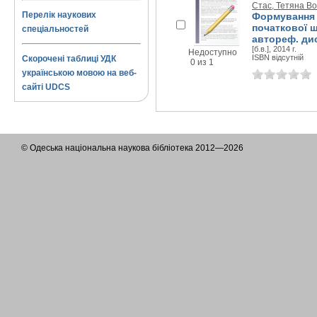
Стас, Тетяна В
Перелік наукових
Формування 
початкової 
спеціальностей
автореф. дис.
[б.в.], 2014 г.
Недоступно
ISBN відсутній
Скорочені таблиці УДК
0 из 1
українською мовою на веб-
сайті UDCS
© Одеська національна наукова бібліотека 2012—2026