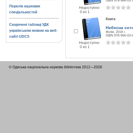
ISBN 978-966-03-
Перелік наукових
Недоступно
0 из 1
спеціальностей
Книга
Скорочені таблиці УДК
Небесна сотн
українською мовою на веб-
Фоліо, 2018 г.
ISBN 978-966-03-
сайті UDCS
Недоступно
0 из 1
© Одеська національна наукова бібліотека 2012—2026