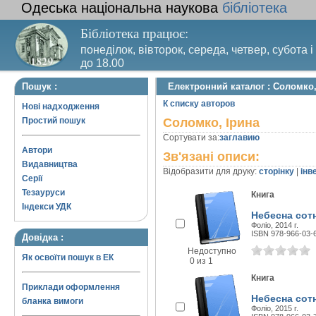
Одеська національна наукова
бібліотека
Бібліотека працює:
понеділок, вівторок, середа, четвер, субота і
до 18.00
Вихідний день – п’ятниця. Останній четвер м
Пошук :
Електронний каталог : Соломко,
санітарний день
К списку авторов
Нові надходження
Простий пошук
Соломко, Ірина
Сортувати за:
заглавию
Автори
Зв'язані описи:
Видавництва
Відобразити для друку:
сторінку
|
інв
Серії
Тезауруси
Книга
Індекси УДК
Небесна сот
Фоліо, 2014 г.
ISBN 978-966-03-
Довідка :
Недоступно
Як освоїти пошук в ЕК
0 из 1
Книга
Приклади оформлення
Небесна сотн
бланка вимоги
Фоліо, 2015 г.