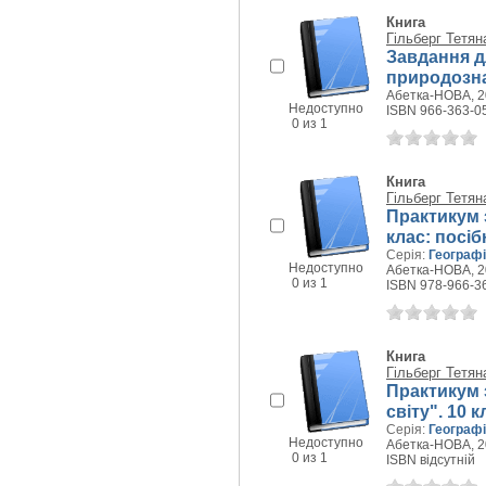
Книга
Гільберг Тетян
Завдання д
природозна
Абетка-НОВА, 20
Недоступно
ISBN 966-363-0
0 из 1
Книга
Гільберг Тетян
Практикум з
клас: посіб
Серія:
Географ
Недоступно
Абетка-НОВА, 20
0 из 1
ISBN 978-966-3
Книга
Гільберг Тетян
Практикум 
світу". 10 
Серія:
Географ
Недоступно
Абетка-НОВА, 20
0 из 1
ISBN відсутній