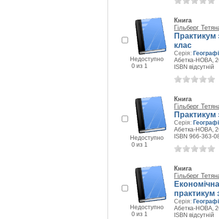
Книга
Гільберг Тетян
Практикум з
клас
Серія:
Географ
Недоступно
Абетка-НОВА, 20
0 из 1
ISBN відсутній
Книга
Гільберг Тетян
Практикум з
Серія:
Географ
Абетка-НОВА, 20
ISBN 966-363-0
Недоступно
0 из 1
Книга
Гільберг Тетян
Економічна 
практикум 
Серія:
Географ
Недоступно
Абетка-НОВА, 20
0 из 1
ISBN відсутній