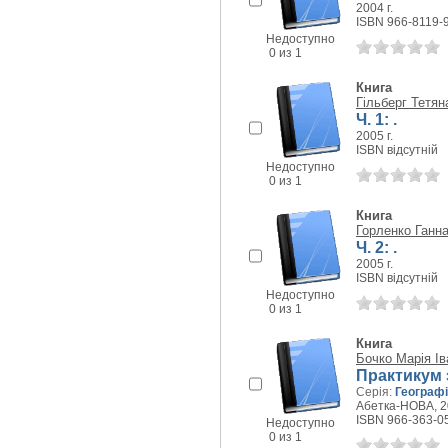
2004 г.
ISBN 966-8119-
Недоступно
0 из 1
Книга
Гільберг Тетян
Ч. 1: .
2005 г.
ISBN відсутній
Недоступно
0 из 1
Книга
Горленко Ганна
Ч. 2: .
2005 г.
ISBN відсутній
Недоступно
0 из 1
Книга
Бочко Марія Ів
Практикум 
Серія:
Географ
Абетка-НОВА, 20
ISBN 966-363-0
Недоступно
0 из 1