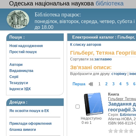
Одеська національна наукова
бібліотека
Бібліотека працює:
понеділок, вівторок, середа, четвер, субота і
до 18.00
Вихідний день – п’ятниця. Останній четвер м
Пошук :
Електронний каталог : Гільберг,
санітарний день
К списку авторов
Нові надходження
Простий пошук
Гільберг, Тетяна Георгії
Сортувати за:
заглавию
Автори
Зв'язані описи:
Видавництва
Відобразити для друку:
сторінку
|
інв
Серії
Тезауруси
Перша
1
2
3
4
5
6
Індекси УДК
Книга
Гільберг Тетян
Довідка :
Завдання д
географії.З
Як освоїти пошук в ЕК
Серія:
Бібліоте
Недоступно
Абетка-НОВА, 20
0 из 1
ISBN 966-8119-
Приклади оформлення
бланка вимоги