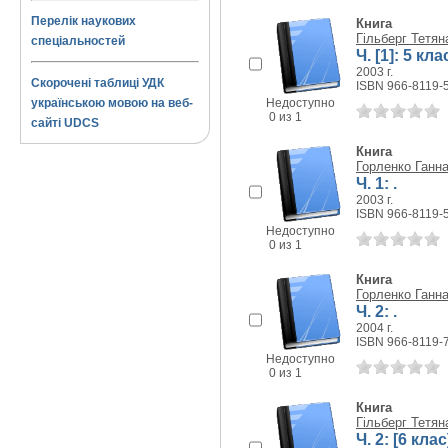
Перелік наукових
Книга
Гільберг Тетян
спеціальностей
Ч. [1]: 5 кла
2003 г.
Скорочені таблиці УДК
ISBN 966-8119-
українською мовою на веб-
Недоступно
0 из 1
сайті UDCS
Книга
Горленко Ганна
Ч. 1: .
2003 г.
ISBN 966-8119-
Недоступно
0 из 1
Книга
Горленко Ганна
Ч. 2: .
2004 г.
ISBN 966-8119-
Недоступно
0 из 1
Книга
Гільберг Тетян
Ч. 2: [6 клас