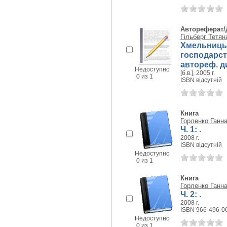
Автореферат/
Гільберг Тетян
Хмельницьк
господарст
автореф. дис
Недоступно
[б.в.], 2005 г.
0 из 1
ISBN відсутній
Книга
Горленко Ганна
Ч. 1: .
2008 г.
ISBN відсутній
Недоступно
0 из 1
Книга
Горленко Ганна
Ч. 2: .
2008 г.
ISBN 966-496-0
Недоступно
0 из 1