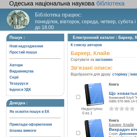
Одеська національна наукова
бібліотека
Бібліотека працює:
понеділок, вівторок, середа, четвер, субота і
до 18.00
Вихідний день – п’ятниця. Останній четвер м
Пошук :
Електронний каталог : Баркер, 
санітарний день
К списку авторов
Нові надходження
Простий пошук
Баркер, Клайв
Сортувати за:
заглавию
Автори
Зв'язані описи:
Видавництва
Відобразити для друку:
сторінку
|
інв
Серії
Тезауруси
Книга
Індекси УДК
Що ховається
Книжковий Клуб "К
ISBN 978-966-14-
Довідка :
Недоступно
Як освоїти пошук в ЕК
0 из 1
Книга
Приклади оформлення
Баркер, Клайв
Викрадач віч
бланка вимоги
Серія:
Дивовижні