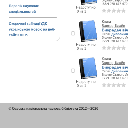
Вид-во Старого Ле
ISBN 978-617-679
Перелік наукових
Недоступно
0 из 1
спеціальностей
Книга
Скорочені таблиці УДК
Баркер, Клайв
українською мовою на веб-
Викрадач вічн
Серія:
Дивовижні
сайті UDCS
Вид-во Старого Ле
ISBN 978-617-679
Недоступно
0 из 1
Книга
Баркер, Клайв
Викрадач вічн
Серія:
Дивовижні
Вид-во Старого Ле
ISBN 978-617-679
Недоступно
0 из 1
© Одеська національна наукова бібліотека 2012—2026