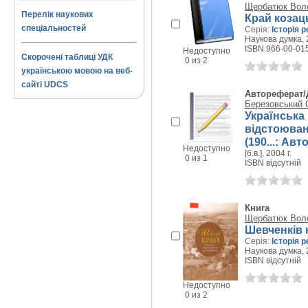
Щербатюк Вол
Перелік наукових
Край козац
спеціальностей
Серія:
Історія р
Наукова думка, 2
ISBN 966-00-01
Недоступно
Скорочені таблиці УДК
0 из 2
українською мовою на веб-
сайті UDCS
Автореферат/
Березовський 
Українська
відстоюван
(190...: Авто
Недоступно
[б.в.], 2004 г.
0 из 1
ISBN відсутній
Книга
Щербатюк Вол
Шевченків к
Серія:
Історія р
Наукова думка, 2
ISBN відсутній
Недоступно
0 из 2