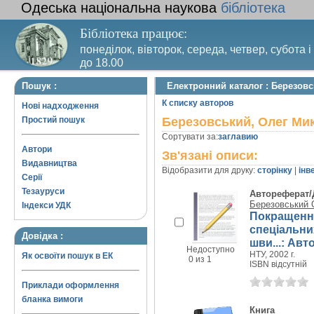
Одеська національна наукова
бібліотека
Бібліотека працює:
понеділок, вівторок, середа, четвер, субота і
до 18.00
Вихідний день – п’ятниця. Останній четвер м
Пошук :
Електронний каталог : Березов
санітарний день
К списку авторов
Нові надходження
Простий пошук
Березовський, Олег Ми
Сортувати за:
заглавию
Автори
Зв'язані описи:
Видавництва
Відобразити для друку:
сторінку
|
інв
Серії
Тезауруси
Автореферат/
Березовський 
Індекси УДК
Покращення
спеціальних
Довідка :
шви...: Авто
Недоступно
НТУ, 2002 г.
Як освоїти пошук в ЕК
0 из 1
ISBN відсутній
Приклади оформлення
бланка вимоги
Книга