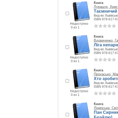
Книга
Лукащук, Хрис
Таємничий о
Вид-во Львівсько
ISBN 978-617-6
Недоступно
0 из 1
Книга
Вдовиченко, Г
Ліга непарн
Вид-во Львівсько
ISBN 978-617-6
Недоступно
0 из 1
Книга
Прохасько, Ма
Хто зробить
Вид-во Львівсько
ISBN 978-617-6
Недоступно
0 из 1
Книга
Лінинська, Сві
Пан Сирник 
Брайлю]