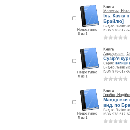
Книга
Малетич, Ната
Іль. Казка 
Брайлю]
Вид-во Львівсько
Недоступно
ISBN 978-617-6
0 из 1
Книга
Андрухович, С
Сузір'я кур
Серія:
Напиши 
Вид-во Львівсько
ISBN 978-617-6
Недоступно
0 из 1
Книга
Гербіш, Надійк
Мандрівки з
вид. по Бр
Вид-во Львівсько
Недоступно
ISBN 978-617-6
0 из 1