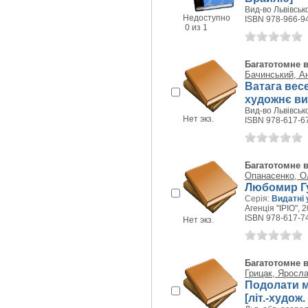
Вид-во Львівсько
Недоступно
ISBN 978-966-9
0 из 1
Багатотомне 
Бачинський, А
Ватага весе
художнє вид
Вид-во Львівсько
Нет экз.
ISBN 978-617-6
Багатотомне 
Опанасенко, О
Любомир Гуз
Серія:
Видатні 
Агенція "ІРІО", 2
ISBN 978-617-7
Нет экз.
Багатотомне 
Грицак, Яросл
Подолати ми
[літ.-худож