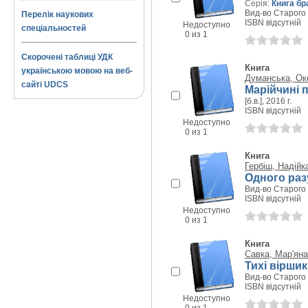
Серія:
Книга б
Вид-во Старого 
Перелік наукових
ISBN відсутній
Недоступно
спеціальностей
0 из 1
Скорочені таблиці УДК
Книга
українською мовою на веб-
Думанська, Ок
сайті UDCS
Марійчині 
[б.в.], 2016 г.
ISBN відсутній
Недоступно
0 из 1
Книга
Гербіш, Надійк
Одного разу
Вид-во Старого 
ISBN відсутній
Недоступно
0 из 1
Книга
Савка, Мар'яна
Тихі віршик
Вид-во Старого 
ISBN відсутній
Недоступно