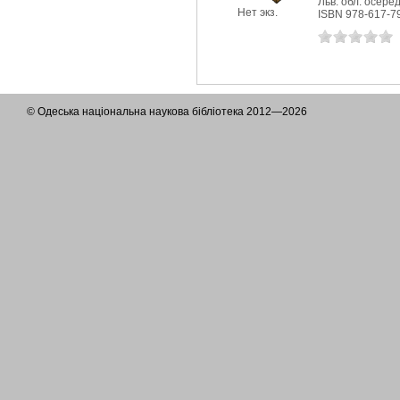
Льв. обл. осеред
Нет экз.
ISBN 978-617-7
© Одеська національна наукова бібліотека 2012—2026