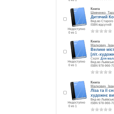
0 из 1
Книга
Шевченко, Тар
Дитячий Коб
Вид-во Старого 
ISBN відсутній
Недоступно
0 из 1
Книга
Малкович, Іва
Велике міс
[літ.-худож
Серія:
Для маля
Недоступно
Вид-во Львівсько
0 из 1
ISBN 978-966-7
Книга
Малкович, Іва
Ліза та її с
художнє ви
Вид-во Львівсько
Недоступно
ISBN 978-966-7
0 из 1