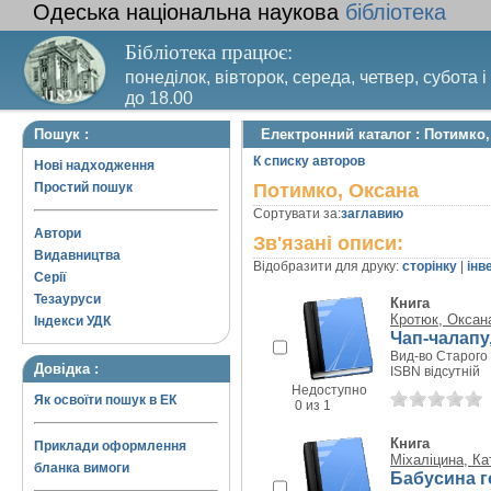
Одеська національна наукова
бібліотека
Бібліотека працює:
понеділок, вівторок, середа, четвер, субота і
до 18.00
Вихідний день – п’ятниця. Останній четвер м
Пошук :
Електронний каталог : Потимко,
санітарний день
К списку авторов
Нові надходження
Простий пошук
Потимко, Оксана
Сортувати за:
заглавию
Автори
Зв'язані описи:
Видавництва
Відобразити для друку:
сторінку
|
інв
Серії
Тезауруси
Книга
Кротюк, Оксан
Індекси УДК
Чап-чалапу,
Вид-во Старого 
Довідка :
ISBN відсутній
Недоступно
Як освоїти пошук в ЕК
0 из 1
Книга
Приклади оформлення
Міхаліцина, Ка
бланка вимоги
Бабусина г