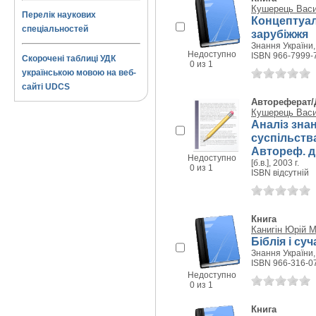
Кушерець Васи
Перелік наукових
Концептуал
спеціальностей
зарубіжжя
Знання України, 
Недоступно
ISBN 966-7999-
Скорочені таблиці УДК
0 из 1
українською мовою на веб-
сайті UDCS
Автореферат/
Кушерець Васи
Аналіз зна
суспільств
Автореф. дис
Недоступно
[б.в.], 2003 г.
0 из 1
ISBN відсутній
Книга
Канигін Юрій 
Біблія і су
Знання України, 
ISBN 966-316-0
Недоступно
0 из 1
Книга