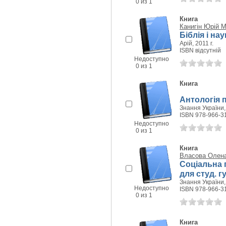
0 из 1
Книга
Канигін Юрій 
Біблія і на
Арій, 2011 г.
ISBN відсутній
Недоступно
0 из 1
Книга
Антологія п
Знання України, 
ISBN 978-966-3
Недоступно
0 из 1
Книга
Власова Олена
Соціальна п
для студ. гу
Знання України, 
Недоступно
ISBN 978-966-3
0 из 1
Книга