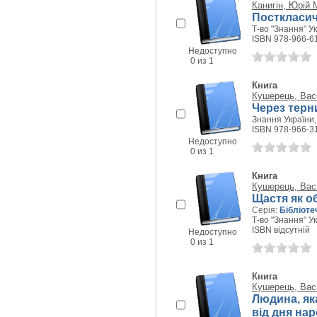
Канигін, Юрій
Посткласич
Т-во "Знання" Ук
ISBN 978-966-6
Недоступно
0 из 1
Книга
Кушерець, Вас
Через терни
Знання України, 
ISBN 978-966-3
Недоступно
0 из 1
Книга
Кушерець, Вас
Щастя як о
Серія:
Бібліоте
Т-во "Знання" Ук
ISBN відсутній
Недоступно
0 из 1
Книга
Кушерець, Вас
Людина, яка
від дня на