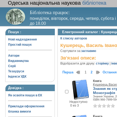
Одеська національна наукова
бібліотека
Бібліотека працює:
понеділок, вівторок, середа, четвер, субота і
до 18.00
Вихідний день – п’ятниця. Останній четвер м
Пошук :
Електронний каталог : Кушерец
санітарний день
К списку авторов
Нові надходження
Простий пошук
Кушерець, Василь Іван
Сортувати за:
заглавию
Автори
Зв'язані описи:
Видавництва
Відобразити для друку:
сторінку
|
інв
Серії
Тезауруси
Перша
1
2
Остання
Індекси УДК
Книга
Кушерець Васил
Довідка :
Знання як ст
Монографія
Як освоїти пошук в ЕК
Знання України, 2
ISBN 966-7999-59
Недоступно
0 из 3
Приклади оформлення
бланка вимоги
Книга