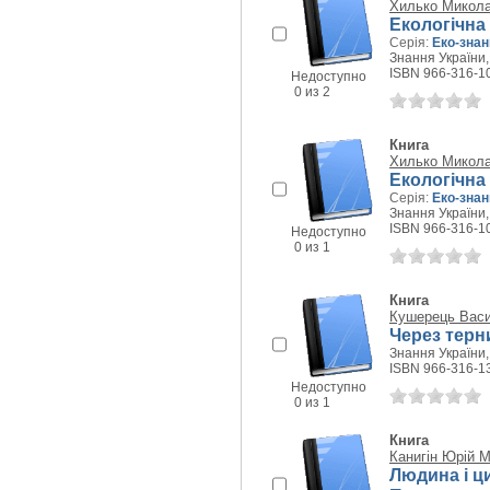
Хилько Микола
Екологічна 
Серія:
Еко-знан
Знання України, 
ISBN 966-316-1
Недоступно
0 из 2
Книга
Хилько Микола
Екологічна
Серія:
Еко-знан
Знання України, 
ISBN 966-316-1
Недоступно
0 из 1
Книга
Кушерець Васи
Через терни
Знання України, 
ISBN 966-316-1
Недоступно
0 из 1
Книга
Канигін Юрій 
Людина і ци