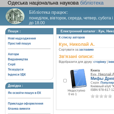
Одеська національна наукова
бібліотека
Бібліотека працює:
понеділок, вівторок, середа, четвер, субота і
до 18.00
Вихідний день – п’ятниця. Останній четвер м
Пошук :
Електронний каталог : Кун, Ник
санітарний день
К списку авторов
Нові надходження
Простий пошук
Кун, Николай А.
Сортувати за:
заглавию
Автори
Зв'язані описи:
Видавництва
Відобразити для друку:
сторінку
|
інв
Серії
Тезауруси
Книга
Кун, Николай А
Індекси УДК
Мифы Древн
Серія:
Популяр
Довідка :
Книжный клуб "К
ISBN 978-617-12
Недоступно
Як освоїти пошук в ЕК
0 из 1
Приклади оформлення
бланка вимоги