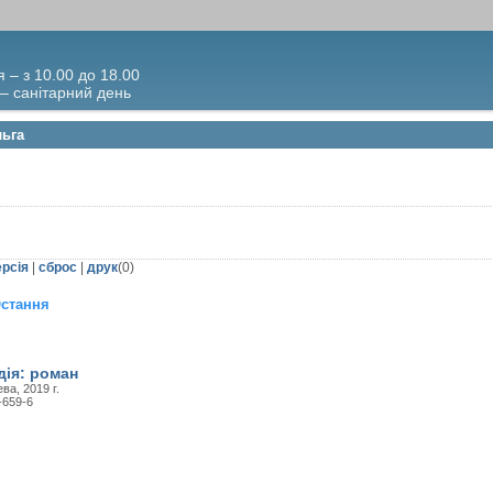
я – з 10.00 до 18.00
 – санітарний день
льга
ерсія
|
сброс
|
друк
(
0
)
стання
дія: роман
ва, 2019 г.
-659-6