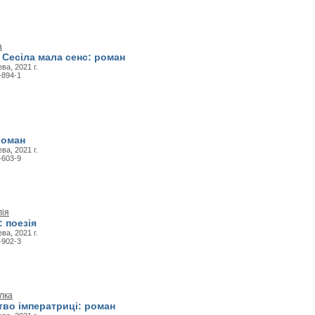
а
 Сесіла мала сенс: роман
ва, 2021 г.
-894-1
роман
ва, 2021 г.
-603-9
лія
 поезія
ва, 2021 г.
-902-3
лка
тво імператриці: роман