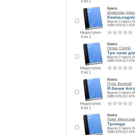
0 из 1
Книга
Шувалова, Ірин
Каміньсадліс
Вид-во Старого Ле
ISBN 978-617-679
Недоступно
0 из 1
Книга
Осока, Сергій
Три лини для
Вид-во Старого Ле
ISBN 978-617-679
Недоступно
0 из 1
Книга
Пузік, Валерій
Я бачив його
Вид-во Старого Ле
ISBN 978-617-679
Недоступно
0 из 1
Книга
Лаюк, Мирослав
Троянда
Вид-во Старого Ле
ISBN 978-617-679