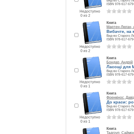
Вид-во Старого Ле
ISBN 978-617-679
Недоступно
0 из 2
Книга
Мартен-Люган, 
Вибачте, на 
Вид-во Старого Ле
ISBN 978-617-679
Недоступно
0 из 2
Книга
Бондар, Андрій
Ласощі для 
Вид-во Старого Ле
ISBN 978-617-679
Недоступно
0 из 1
Книга
Фоенкінос, Даві
До краси: р
Вид-во Старого Ле
ISBN 978-617-679
Недоступно
0 из 1
Книга
Тадгоуп, Саймо