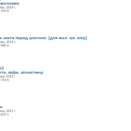
ловоломки
ва, 2019 г.
-754-8
а знати перед школою: [для мол. шк. віку]
ва, 2019 г.
-585-8
єй
ти, міфи, нісенітниці
ва, 2019 г.
-703-6
ан
ва, 2021 г.
-823-1