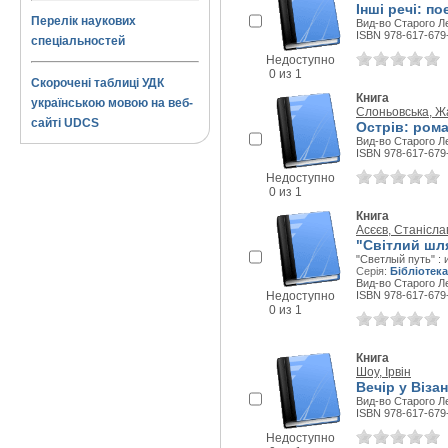
Інші речі: по
Перелік наукових
Вид-во Старого Ле
ISBN 978-617-679
спеціальностей
Недоступно
0 из 1
Скорочені таблиці УДК
Книга
українською мовою на веб-
Слоньовська, Ж
сайті UDCS
Острів: ром
Вид-во Старого Ле
ISBN 978-617-679
Недоступно
0 из 1
Книга
Асєєв, Станісла
"Світлий шля
"Светлый путь" : 
Серія:
Бібліотек
Вид-во Старого Ле
Недоступно
ISBN 978-617-679
0 из 1
Книга
Шоу, Ірвін
Вечір у Візан
Вид-во Старого Ле
ISBN 978-617-679
Недоступно