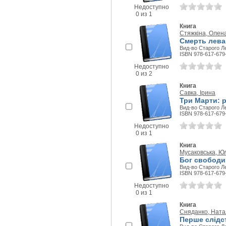
Недоступно
0 из 1
Книга
Стяжкіна, Олен
Смерть лева
Вид-во Старого Ле
ISBN 978-617-679
Недоступно
0 из 2
Книга
Савка, Ірина
Три Марти: 
Вид-во Старого Ле
ISBN 978-617-679
Недоступно
0 из 1
Книга
Мусаковська, Ю
Бог свободи:
Вид-во Старого Ле
ISBN 978-617-679
Недоступно
0 из 1
Книга
Сняданко, Ната
Перше слідс