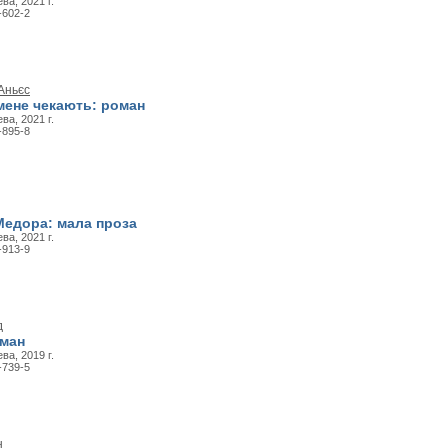
ва, 2021 г.
-602-2
Аньєс
мене чекають: роман
ва, 2021 г.
-895-8
Медора: мала проза
ва, 2021 г.
-913-9
д
оман
ва, 2019 г.
-739-5
н