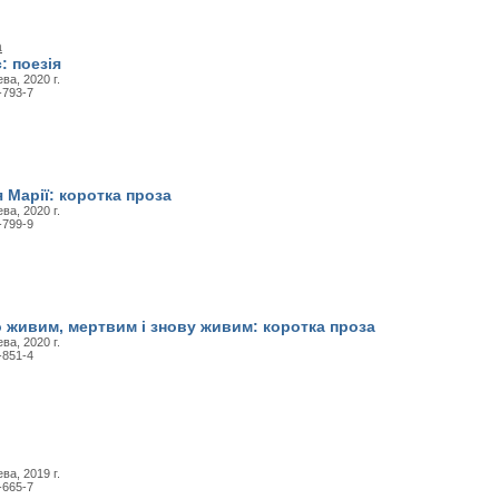
а
: поезія
ва, 2020 г.
-793-7
 Марії: коротка проза
ва, 2020 г.
-799-9
 живим, мертвим і знову живим: коротка проза
ва, 2020 г.
-851-4
ва, 2019 г.
-665-7