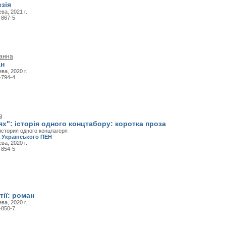
езія
ва, 2021 г.
-867-5
анна
ан
ва, 2020 г.
-794-4
в
х": історія одного концтабору: коротка проза
история одного концлагеря
а Українського ПЕН
ва, 2020 г.
-854-5
тії: роман
ва, 2020 г.
-850-7