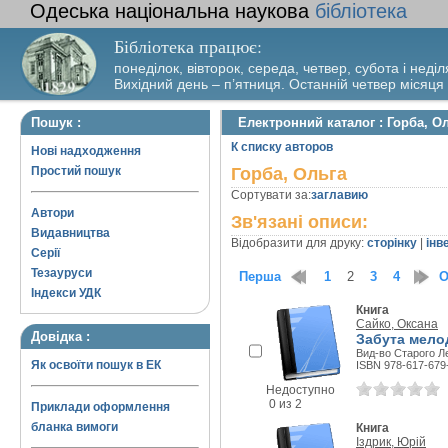
Одеська національна наукова
бібліотека
Бібліотека працює:
понеділок, вівторок, середа, четвер, субота і неділ
Вихідний день – п’ятниця. Останній четвер місяця
Пошук :
Електронний каталог : Горба, О
К списку авторов
Нові надходження
Простий пошук
Горба, Ольга
Сортувати за:
заглавию
Автори
Зв'язані описи:
Видавництва
Відобразити для друку:
сторінку
|
інв
Серії
Тезауруси
Перша
1
2
3
4
О
Індекси УДК
Книга
Сайко, Оксана
Довідка :
Забута мело
Вид-во Старого Ле
Як освоїти пошук в ЕК
ISBN 978-617-679
Недоступно
0 из 2
Приклади оформлення
бланка вимоги
Книга
Іздрик, Юрій