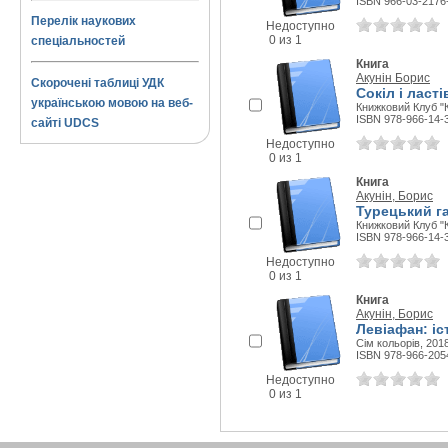
ISBN 966-03-2176
Перелік наукових
Недоступно
0 из 1
спеціальностей
Книга
Акунін Борис
Скорочені таблиці УДК
Сокіл і ласт
українською мовою на веб-
Книжковий Клуб "К
ISBN 978-966-14-
сайті UDCS
Недоступно
0 из 1
Книга
Акунін, Борис
Турецький г
Книжковий Клуб "К
ISBN 978-966-14-
Недоступно
0 из 1
Книга
Акунін, Борис
Левіафан: і
Сім кольорів, 2018
ISBN 978-966-205
Недоступно
0 из 1