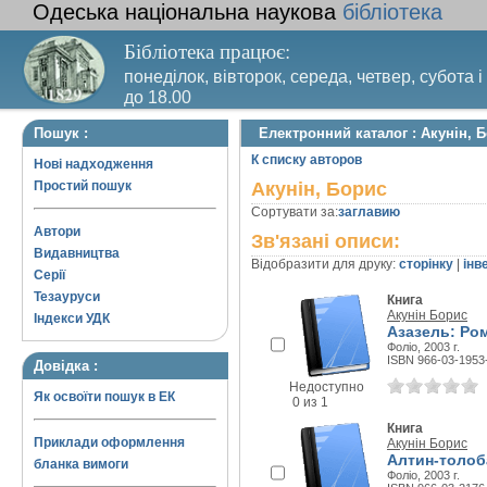
Одеська національна наукова
бібліотека
Бібліотека працює:
понеділок, вівторок, середа, четвер, субота і
до 18.00
Вихідний день – п’ятниця. Останній четвер м
Пошук :
Електронний каталог : Акунін, 
санітарний день
К списку авторов
Нові надходження
Простий пошук
Акунін, Борис
Сортувати за:
заглавию
Автори
Зв'язані описи:
Видавництва
Відобразити для друку:
сторінку
|
інв
Серії
Тезауруси
Книга
Акунін Борис
Індекси УДК
Азазель: Ро
Фоліо, 2003 г.
ISBN 966-03-1953
Довідка :
Недоступно
Як освоїти пошук в ЕК
0 из 1
Книга
Приклади оформлення
Акунін Борис
Алтин-толоб
бланка вимоги
Фоліо, 2003 г.