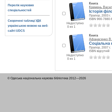
Книга
Перелік наукових
Кремень Васил
спеціальностей
Історія фі
Прапор, 2003 г.
ISBN 966-7880-
Скорочені таблиці УДК
Недоступно
українською мовою на веб-
0 из 1
сайті UDCS
Книга
Афанасенко В.
Соціальна 
Прапор, 2007 г.
ISBN відсутній
Недоступно
0 из 1
© Одеська національна наукова бібліотека 2012—2026