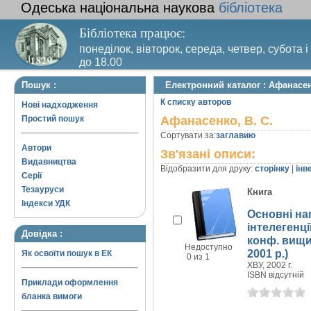
Одеська національна наукова
бібліотека
Бібліотека працює:
понеділок, вівторок, середа, четвер, субота і
до 18.00
Вихідний день – п’ятниця. Останній четвер м
Пошук :
Електронний каталог : Афанасен
санітарний день
К списку авторов
Нові надходження
Простий пошук
Афанасенко, В. С.
Сортувати за:
заглавию
Автори
Зв'язані описи:
Видавництва
Відобразити для друку:
сторінку
|
інв
Серії
Тезауруси
Книга
Індекси УДК
Основні на
інтелегенці
Довідка :
конф. вищих
Недоступно
2001 р.)
Як освоїти пошук в ЕК
0 из 1
ХВУ, 2002 г.
ISBN відсутній
Приклади оформлення
бланка вимоги