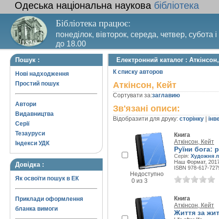
Одеська національна наукова
бібліотека
Бібліотека працює:
понеділок, вівторок, середа, четвер, субота і
до 18.00
Вихідний день – п’ятниця. Останній четвер м
Пошук :
Електронний каталог : Аткінсон,
санітарний день
К списку авторов
Нові надходження
Простий пошук
Аткінсон, Кейт
Сортувати за:
заглавию
Автори
Зв'язані описи:
Видавництва
Відобразити для друку:
сторінку
|
інв
Серії
Тезауруси
Книга
Аткінсон, Кейт
Індекси УДК
Руїни бога: 
Серія:
Художня л
Наш Формат, 2017
Довідка :
ISBN 978-617-727
Недоступно
Як освоїти пошук в ЕК
0 из 3
Книга
Приклади оформлення
Аткінсон, Кейт
бланка вимоги
Життя за жи