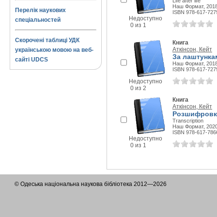
Life after life
Наш Формат, 2018
Перелік наукових
ISBN 978-617-727
Недоступно
спеціальностей
0 из 1
Скорочені таблиці УДК
Книга
Аткінсон, Кейт
українською мовою на веб-
За лаштункам
сайті UDCS
Наш Формат, 2018
ISBN 978-617-727
Недоступно
0 из 2
Книга
Аткінсон, Кейт
Розшифровка
Transcription
Наш Формат, 2020
ISBN 978-617-786
Недоступно
0 из 1
© Одеська національна наукова бібліотека 2012—2026