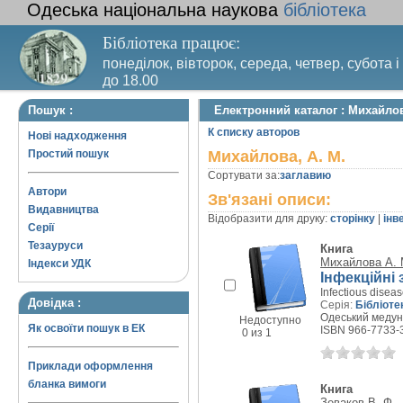
Одеська національна наукова
бібліотека
Бібліотека працює:
понеділок, вівторок, середа, четвер, субота і
до 18.00
Вихідний день – п’ятниця. Останній четвер м
Пошук :
Електронний каталог : Михайлов
санітарний день
К списку авторов
Нові надходження
Простий пошук
Михайлова, А. М.
Сортувати за:
заглавию
Автори
Зв'язані описи:
Видавництва
Відобразити для друку:
сторінку
|
інв
Серії
Тезауруси
Книга
Михайлова А. 
Індекси УДК
Інфекційні
Infectious diseas
Довідка :
Серія:
Бібліоте
Одеський медуні
Недоступно
Як освоїти пошук в ЕК
ISBN 966-7733-
0 из 1
Приклади оформлення
бланка вимоги
Книга
Зеваков В. Ф.