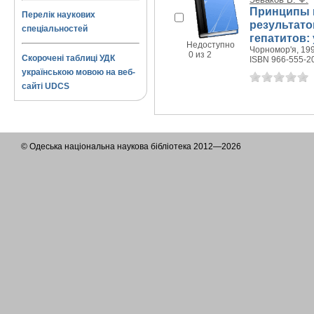
Принципы 
Перелік наукових
результато
спеціальностей
гепатитов: 
Недоступно
Чорномор'я, 199
0 из 2
Скорочені таблиці УДК
ISBN 966-555-2
українською мовою на веб-
сайті UDCS
© Одеська національна наукова бібліотека 2012—2026