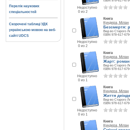
ISBN 978-617-679
Перелік наукових
Недоступно
0 из 2
спеціальностей
Книга
Кундера, Мілан
Скорочені таблиці УДК
Безсмертя: 
українською мовою на веб-
Вид-во Старого Ле
ISBN 978-617-679
сайті UDCS
Недоступно
0 из 2
Книга
Кундера, Мілан
Жарт: роман
Вид-во Старого Ле
ISBN 978-617-679
Недоступно
0 из 1
Книга
Кундера, Мілан
Життя деінд
Вид-во Старого Ле
ISBN 978-617-679
Недоступно
0 из 1
Книга
Кундера, Мілан
Смішні кохан