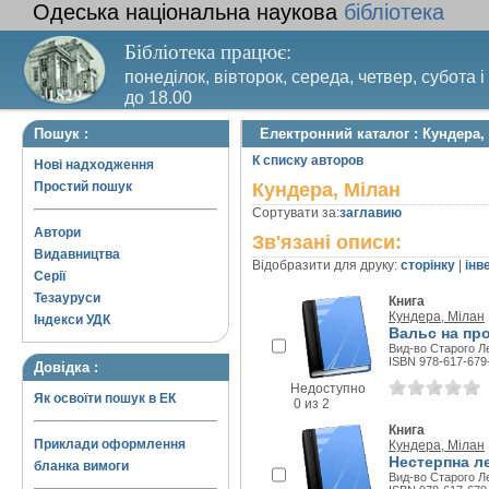
Одеська національна наукова
бібліотека
Бібліотека працює:
понеділок, вівторок, середа, четвер, субота і
до 18.00
Вихідний день – п’ятниця. Останній четвер м
Пошук :
Електронний каталог : Кундера,
санітарний день
К списку авторов
Нові надходження
Простий пошук
Кундера, Мілан
Сортувати за:
заглавию
Автори
Зв'язані описи:
Видавництва
Відобразити для друку:
сторінку
|
інв
Серії
Тезауруси
Книга
Кундера, Мілан
Індекси УДК
Вальс на пр
Вид-во Старого Ле
ISBN 978-617-679
Довідка :
Недоступно
Як освоїти пошук в ЕК
0 из 2
Книга
Приклади оформлення
Кундера, Мілан
Нестерпна ле
бланка вимоги
Вид-во Старого Ле