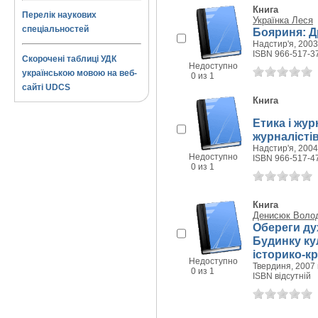
Книга
Перелік наукових
Українка Леся
спеціальностей
Бояриня: Д
Надстир'я, 2003 
ISBN 966-517-3
Скорочені таблиці УДК
Недоступно
українською мовою на веб-
0 из 1
сайті UDCS
Книга
Етика і жур
журналістів
Надстир'я, 2004 
Недоступно
ISBN 966-517-4
0 из 1
Книга
Денисюк Волод
Обереги ду
Будинку ку
історико-к
Недоступно
Твердиня, 2007 г
0 из 1
ISBN відсутній