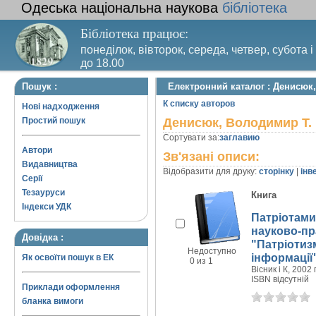
Одеська національна наукова
бібліотека
Бібліотека працює:
понеділок, вівторок, середа, четвер, субота і
до 18.00
Вихідний день – п’ятниця. Останній четвер м
Пошук :
Електронний каталог : Денисюк
санітарний день
К списку авторов
Нові надходження
Простий пошук
Денисюк, Володимир Т.
Сортувати за:
заглавию
Автори
Зв'язані описи:
Видавництва
Відобразити для друку:
сторінку
|
інв
Серії
Тезауруси
Книга
Індекси УДК
Патріотами
науково-пр
Довідка :
"Патріотизм
Недоступно
інформації"
Як освоїти пошук в ЕК
0 из 1
Вісник і К, 2002 г
ISBN відсутній
Приклади оформлення
бланка вимоги