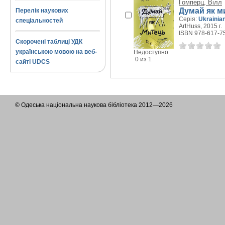
Ґомперц, Вілл
Думай як м
Перелік наукових
Серія:
Ukrainia
спеціальностей
ArtHuss, 2015 г.
ISBN 978-617-7
Скорочені таблиці УДК
українською мовою на веб-
Недоступно
0 из 1
сайті UDCS
© Одеська національна наукова бібліотека 2012—2026