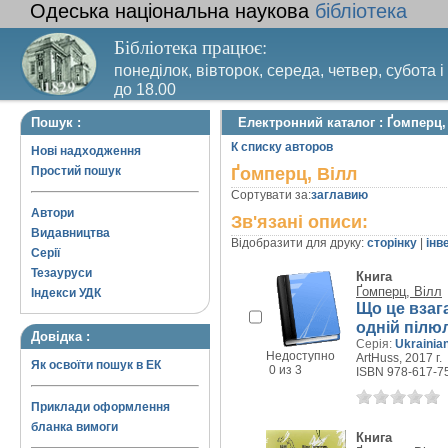
Одеська національна наукова
бібліотека
Бібліотека працює:
понеділок, вівторок, середа, четвер, субота і
до 18.00
Вихідний день – п’ятниця. Останній четвер м
Пошук :
Електронний каталог : Ґомперц,
санітарний день
К списку авторов
Нові надходження
Простий пошук
Ґомперц, Вілл
Сортувати за:
заглавию
Автори
Зв'язані описи:
Видавництва
Відобразити для друку:
сторінку
|
інв
Серії
Тезауруси
Книга
Ґомперц, Вілл
Індекси УДК
Що це взага
одній пілюл
Довідка :
Серія:
Ukrainia
Недоступно
ArtHuss, 2017 г.
Як освоїти пошук в ЕК
0 из 3
ISBN 978-617-7
Приклади оформлення
бланка вимоги
Книга