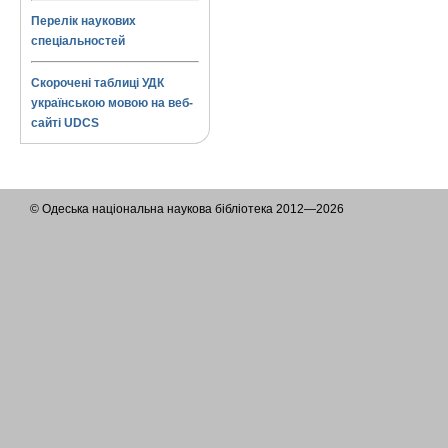
Перелік наукових
спеціальностей
Скорочені таблиці УДК
українською мовою на веб-
сайті UDCS
© Одеська національна наукова бібліотека 2012—2026