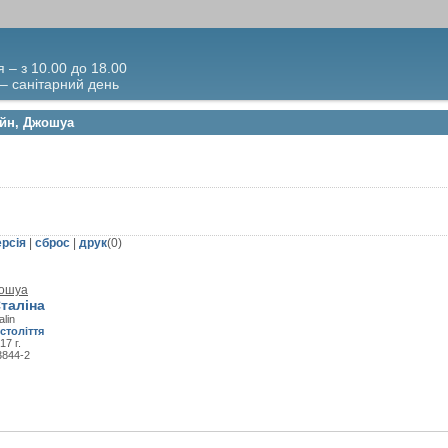
я – з 10.00 до 18.00
 – санітарний день
ейн, Джошуа
ерсія
|
сброс
|
друк
(
0
)
жошуа
Сталіна
alin
століття
17 г.
3844-2