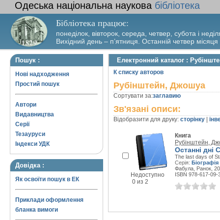
Одеська національна наукова
бібліотека
Бібліотека працює:
понеділок, вівторок, середа, четвер, субота і неділ
Вихідний день – п’ятниця. Останній четвер місяця
Пошук :
Електронний каталог : Рубіншт
К списку авторов
Нові надходження
Простий пошук
Рубінштейн, Джошуа
Сортувати за:
заглавию
Автори
Зв'язані описи:
Видавництва
Відобразити для друку:
сторінку
|
інв
Серії
Тезауруси
Книга
Рубінштейн, Д
Індекси УДК
Останні дні 
The last days of St
Серія:
Біографія 
Довідка :
Фабула, Ранок, 20
Недоступно
ISBN 978-617-09-
Як освоїти пошук в ЕК
0 из 2
Приклади оформлення
бланка вимоги