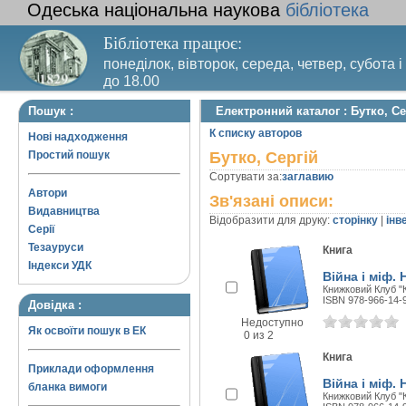
Одеська національна наукова
бібліотека
Бібліотека працює:
понеділок, вівторок, середа, четвер, субота і
до 18.00
Вихідний день – п’ятниця. Останній четвер м
Пошук :
Електронний каталог : Бутко, Се
санітарний день
К списку авторов
Нові надходження
Простий пошук
Бутко, Сергій
Сортувати за:
заглавию
Автори
Зв'язані описи:
Видавництва
Відобразити для друку:
сторінку
|
інв
Серії
Тезауруси
Книга
Індекси УДК
Війна і міф.
Книжковий Клуб "К
ISBN 978-966-14-
Довідка :
Недоступно
Як освоїти пошук в ЕК
0 из 2
Книга
Приклади оформлення
Війна і міф.
бланка вимоги
Книжковий Клуб "К