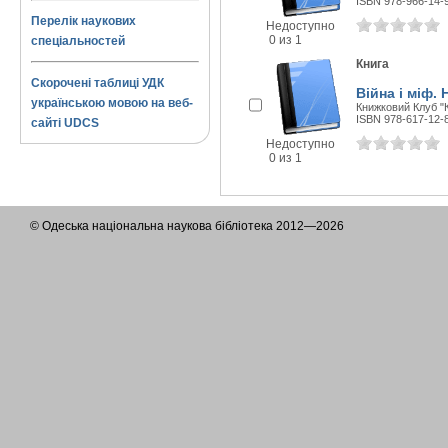
ISBN 978-966-14-
Перелік наукових
Недоступно
0 из 1
спеціальностей
Книга
Скорочені таблиці УДК
Війна і міф.
українською мовою на веб-
Книжковий Клуб "К
ISBN 978-617-12-
сайті UDCS
Недоступно
0 из 1
© Одеська національна наукова бібліотека 2012—2026