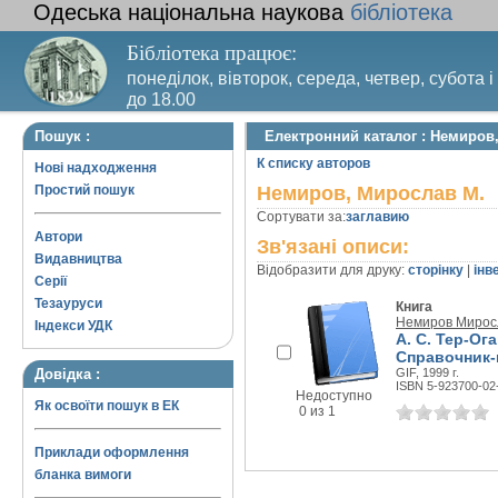
Одеська національна наукова
бібліотека
Бібліотека працює:
понеділок, вівторок, середа, четвер, субота і
до 18.00
Вихідний день – п’ятниця. Останній четвер м
Пошук :
Електронний каталог : Немиров
санітарний день
К списку авторов
Нові надходження
Простий пошук
Немиров, Мирослав М.
Сортувати за:
заглавию
Автори
Зв'язані описи:
Видавництва
Відобразити для друку:
сторінку
|
інв
Серії
Тезауруси
Книга
Немиров Мирос
Індекси УДК
А. С. Тер-Ог
Справочник-
Довідка :
GIF, 1999 г.
ISBN 5-923700-02
Недоступно
Як освоїти пошук в ЕК
0 из 1
Приклади оформлення
бланка вимоги