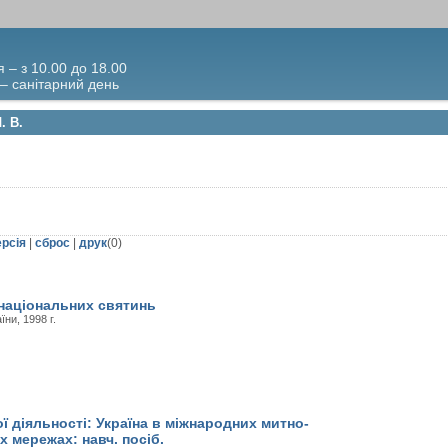
я – з 10.00 до 18.00
 – санітарний день
. В.
ерсія
|
сброс
|
друк
(
0
)
національних святинь
ни, 1998 г.
ої діяльності: Україна в міжнародних митно-
 мережах: навч. посіб.