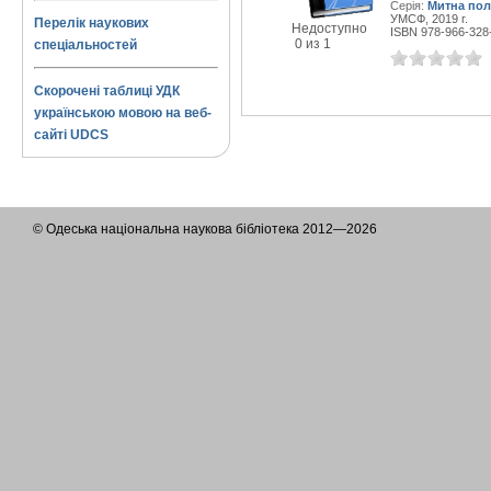
Серія:
Митна пол
УМСФ, 2019 г.
Перелік наукових
Недоступно
ISBN 978-966-328
0 из 1
спеціальностей
Скорочені таблиці УДК
українською мовою на веб-
сайті UDCS
© Одеська національна наукова бібліотека 2012—2026