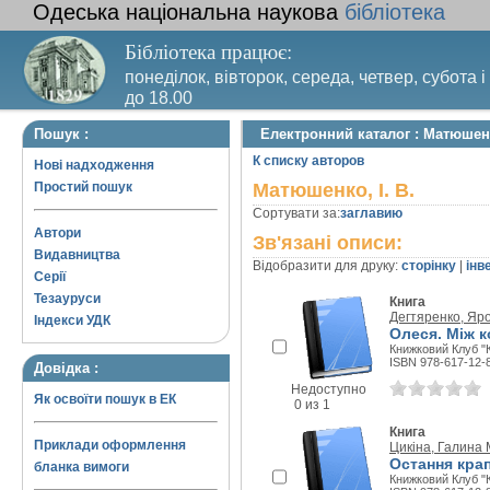
Одеська національна наукова
бібліотека
Бібліотека працює:
понеділок, вівторок, середа, четвер, субота і
до 18.00
Вихідний день – п’ятниця. Останній четвер м
Пошук :
Електронний каталог : Матюшенк
санітарний день
К списку авторов
Нові надходження
Простий пошук
Матюшенко, І. В.
Сортувати за:
заглавию
Автори
Зв'язані описи:
Видавництва
Відобразити для друку:
сторінку
|
інв
Серії
Тезауруси
Книга
Дегтяренко, Яр
Індекси УДК
Олеся. Між к
Книжковий Клуб "К
ISBN 978-617-12-
Довідка :
Недоступно
Як освоїти пошук в ЕК
0 из 1
Книга
Приклади оформлення
Цикіна, Галина 
Остання кра
бланка вимоги
Книжковий Клуб "К