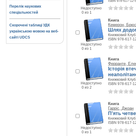
ISBN 978-617-12-
Перелік наукових
Недоступно
спеціальностей
0 из 1
Книга
Кемерон, Брю
Скорочені таблиці УДК
Шлях додо
українською мовою на веб-
Книжковий Клуб 
сайті UDCS
ISBN 978-617-1
Недоступно
0 из 1
Книга
Ферранте, Еле
Історія вте
неаполітан
Книжковий Клуб 
Недоступно
ISBN 978-617-1
0 из 2
Книга
Гарріс, Джоан
П'ять четв
Книжковий Клуб 
ISBN 978-617-1
Недоступно
0 из 1