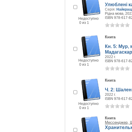
Улюблені ка
Серія:
Найкращі
Рідна мова, 2022
ISBN 978-617-8
Недоступно
0 из 1
Книга
Кн. 5: Мур,
Мадагаска
2022 г.
Недоступно
ISBN 978-617-8
0 из 1
Книга
Ч. 2: Шален
2022 г.
ISBN 978-617-8
Недоступно
0 из 1
Книга
Мессенджер, 
Хранительк