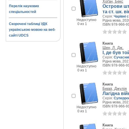
Хоґан, Бекс
Острови шт
Перелік наукових
та ст. шк. ві
спеціальностей
Серія:
Чарівні с
Недоступно
Рідна мова, 2020
Скорочені таблиці УДК
0 из 1
ISBN 978-966-9
українською мовою на веб-
сайті UDCS
Книга
Шен, Л. Дж.
І, де був т
Серія:
Сучасни
Рідна мова, 2021
ISBN 978-966-9
Недоступно
0 из 1
Книга
Беррі, Джулія
Лагідна вій
Серія:
Суперро
Рідна мова, 2021
ISBN 978-966-9
Недоступно
0 из 1
Книга