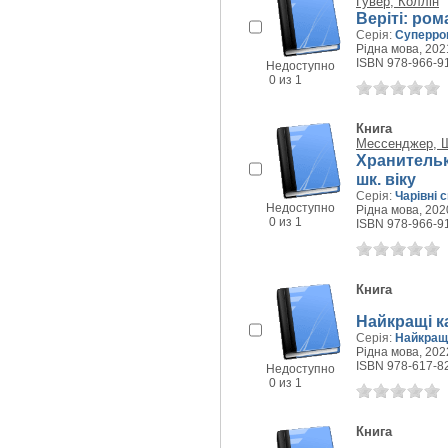
Гувер, Коллін
Веріті: ром
Серія:
Суперро
Рідна мова, 2021
ISBN 978-966-9
Недоступно
0 из 1
Книга
Мессенджер, 
Хранителька
шк. віку
Серія:
Чарівні с
Недоступно
Рідна мова, 2020
0 из 1
ISBN 978-966-9
Книга
Найкращі ка
Серія:
Найкращі
Рідна мова, 2022
ISBN 978-617-8
Недоступно
0 из 1
Книга