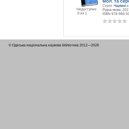
мол. та сере
Серія:
Чарівні с
Недоступно
Рідна мова, 2021
0 из 1
ISBN 978-966-9
© Одеська національна наукова бібліотека 2012—2026