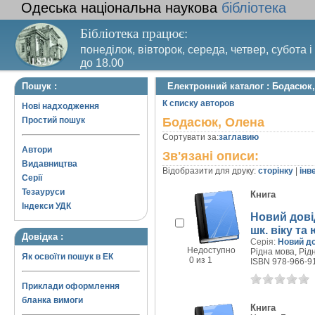
Одеська національна наукова
бібліотека
Бібліотека працює:
понеділок, вівторок, середа, четвер, субота і
до 18.00
Вихідний день – п’ятниця. Останній четвер м
Пошук :
Електронний каталог : Бодасюк
санітарний день
К списку авторов
Нові надходження
Простий пошук
Бодасюк, Олена
Сортувати за:
заглавию
Автори
Зв'язані описи:
Видавництва
Відобразити для друку:
сторінку
|
інв
Серії
Тезауруси
Книга
Індекси УДК
Новий довід
шк. віку та
Довідка :
Серія:
Новий д
Недоступно
Рідна мова, Рідн
Як освоїти пошук в ЕК
0 из 1
ISBN 978-966-9
Приклади оформлення
бланка вимоги
Книга