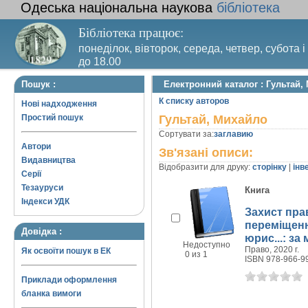
Одеська національна наукова
бібліотека
Бібліотека працює:
понеділок, вівторок, середа, четвер, субота і
до 18.00
Вихідний день – п’ятниця. Останній четвер м
Пошук :
Електронний каталог : Гультай,
санітарний день
К списку авторов
Нові надходження
Простий пошук
Гультай, Михайло
Сортувати за:
заглавию
Автори
Зв'язані описи:
Видавництва
Відобразити для друку:
сторінку
|
інв
Серії
Тезауруси
Книга
Індекси УДК
Захист пра
переміщенн
Довідка :
юрис...: за
Недоступно
Право, 2020 г.
Як освоїти пошук в ЕК
0 из 1
ISBN 978-966-9
Приклади оформлення
бланка вимоги