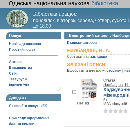
Одеська національна наукова
бібліотека
Бібліотека працює:
понеділок, вівторок, середа, четвер, субота і
до 18.00
Вихідний день – п’ятниця. Останній четвер м
Пошук :
Електронний каталог : Налбандя
санітарний день
К списку авторов
Нові надходження
Простий пошук
Налбандян, Н. А.
Сортувати за:
заглавию
Автори
Зв'язані описи:
Видавництва
Відобразити для друку:
сторінку
|
інв
Серії
Тезауруси
Стаття
Налбандян, Н. 
Індекси УДК
Хеджування
міжнародні
Довідка :
б.г.
Нет экз.
ISBN відсутній
Як освоїти пошук в ЕК
Приклади оформлення
бланка вимоги