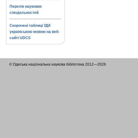
Перелік наукових
спеціальностей
Скорочені таблиці УДК
українською мовою на веб-
сайті UDCS
© Одеська національна наукова бібліотека 2012—2026