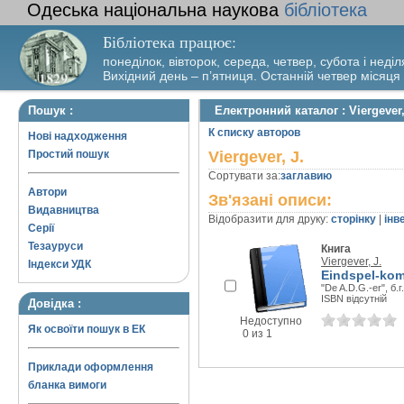
Одеська національна наукова
бібліотека
Бібліотека працює:
понеділок, вівторок, середа, четвер, субота і неділ
Вихідний день – п’ятниця. Останній четвер місяця
Пошук :
Електронний каталог : Viergever,
К списку авторов
Нові надходження
Простий пошук
Viergever, J.
Сортувати за:
заглавию
Автори
Зв'язані описи:
Видавництва
Відобразити для друку:
сторінку
|
інв
Серії
Тезауруси
Книга
Viergever, J.
Індекси УДК
Eindspel-kom
"De A.D.G.-er", б.г.
ISBN відсутній
Довідка :
Недоступно
Як освоїти пошук в ЕК
0 из 1
Приклади оформлення
бланка вимоги