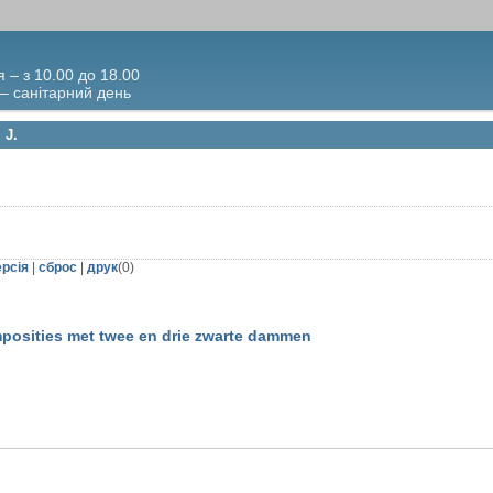
я – з 10.00 до 18.00
 – санітарний день
 J.
ерсія
|
сброс
|
друк
(
0
)
posities met twee en drie zwarte dammen