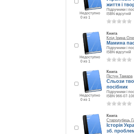
життя і тво
Підручники і пос
Недоступно
ISBN відсутній
0 из 1
Книга
Клід Ірина Оле
Мамина пас
Підручники і пос
ISBN відсутній
Недоступно
0 из 1
Книга
Пістун Тамара
Сльози твої
посібник
Підручники і пос
Недоступно
ISBN 966-07-10
0 из 1
Книга
Стародубець Г
Історія Укр
зб. проблем