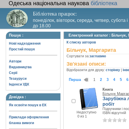
Одеська національна наукова
бібліотека
Бібліотека працює:
понеділок, вівторок, середа, четвер, субота і
до 18.00
Вихідний день – п’ятниця. Останній четвер м
Пошук :
Електронний каталог : Більчук,
санітарний день
К списку авторов
Нові надходження
Простий пошук
Більчук, Маргарита
Сортувати за:
заглавию
Автори
Зв'язані описи:
Видавництва
Відобразити для друку:
сторінку
|
інв
Серії
Тезауруси
Перша
1
2
3
4
5
6
Індекси УДК
Книга
Більчук Марга
Довідка :
Зарубіжна л
робіт
Як освоїти пошук в ЕК
Підручники і пос
Недоступно
ISBN відсутній
0 из 1
Приклади оформлення
бланка вимоги