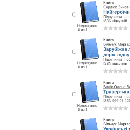
Книга
Сердюк Зинові
Найгероїчн
Підручники і пос
ISBN відсутній
Недоступно
0 из 1
Книга
Більчук Марга
Зарубіжна л
держ. підсу
Підручники і пос
Недоступно
ISBN відсутній
0 из 1
Книга
Волік Олена В
Травертино
Підручники і пос
ISBN 966-07-12
Недоступно
0 из 1
Книга
Більчук Марга
Українські 