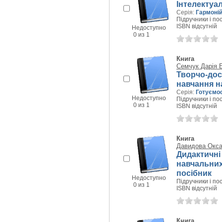
Інтелектуа
Серія:
Гармоній
Підручники і пос
ISBN відсутній
Недоступно
0 из 1
Книга
Семчук Дарія 
Творчо-досл
навчання н
Серія:
Готуємос
Недоступно
Підручники і пос
0 из 1
ISBN відсутній
Книга
Давидова Окс
Дидактичні
навчальних 
посібник
Недоступно
Підручники і пос
0 из 1
ISBN відсутній
Книга