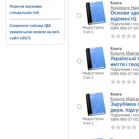
Книга
Перелік наукових
Андрощук Наді
Основи здор
спеціальностей
відомості)
Підручники і пос
Скорочені таблиці УДК
Недоступно
ISBN 966-07-04
українською мовою на веб-
0 из 1
сайті UDCS
Книга
Більчук Марга
Українські 
життя і тво
Підручники і пос
Недоступно
ISBN 966-07-06
0 из 2
Книга
Більчук Марга
Зарубіжна л
держ. підсу
Підручники і пос
Недоступно
ISBN 966-07-05
0 из 1