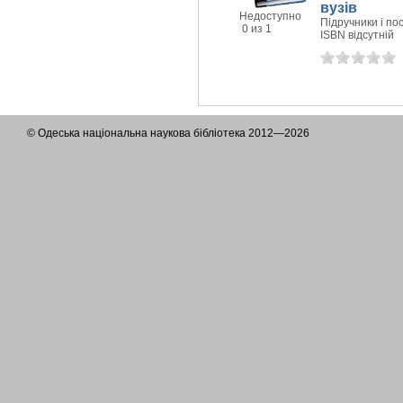
вузів
Недоступно
Підручники і пос
0 из 1
ISBN відсутній
© Одеська національна наукова бібліотека 2012—2026