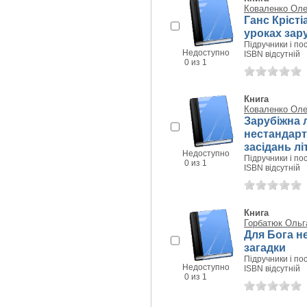
Коваленко Оле
Ганс Крісті
уроках зару
Підручники і пос
Недоступно
ISBN відсутній
0 из 1
Книга
Коваленко Оле
Зарубіжна л
нестандарт.
засідань лі
Недоступно
Підручники і пос
0 из 1
ISBN відсутній
Книга
Горбатюк Ольг
Для Бога н
загадки
Підручники і пос
Недоступно
ISBN відсутній
0 из 1