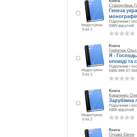
Книга
Стародубець Г
Генеза укр
монографі
Підручники і пос
Недоступно
ISBN відсутній
0 из 1
Книга
Горбатюк Ольг
Я - Господь
оповіді та 
Підручники і пос
Недоступно
ISBN 966-07-06
0 из 1
Книга
Коваленко Оле
Зарубіжна л
Підручники і пос
ISBN відсутній
Недоступно
0 из 2
Книга
Глушко Євген