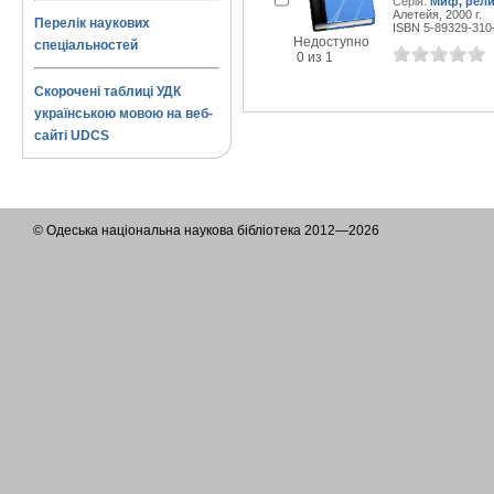
Серія:
Миф, рели
Алетейя, 2000 г.
Перелік наукових
ISBN 5-89329-310
Недоступно
спеціальностей
0 из 1
Скорочені таблиці УДК
українською мовою на веб-
сайті UDCS
© Одеська національна наукова бібліотека 2012—2026