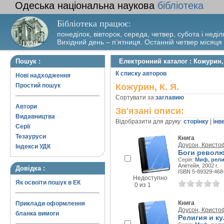
Одеська національна наукова
бібліотека
Бібліотека працює:
понеділок, вівторок, середа, четвер, субота і неділ
Вихідний день – п’ятниця. Останній четвер місяця
Пошук :
Електронний каталог : Кожурин, 
К списку авторов
Нові надходження
Простий пошук
Кожурин, К. Я.
Сортувати за:
заглавию
Автори
Зв'язані описи:
Видавництва
Відобразити для друку:
сторінку
|
інв
Серії
Тезауруси
Книга
Доусон, Кристо
Індекси УДК
Боги револ
Серія:
Миф, рели
Алетейя, 2002 г.
Довідка :
ISBN 5-89329-468
Недоступно
Як освоїти пошук в ЕК
0 из 1
Книга
Приклади оформлення
Доусон, Кристо
бланка вимоги
Религия и к