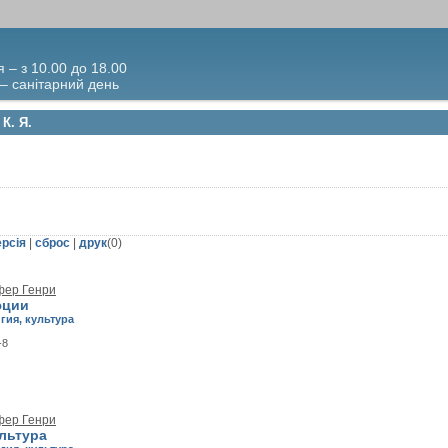
я – з 10.00 до 18.00
 – санітарний день
К. Я.
ерсія
|
сброс
|
друк
(
0
)
фер Генри
юции
гия, культура
-8
фер Генри
ультура