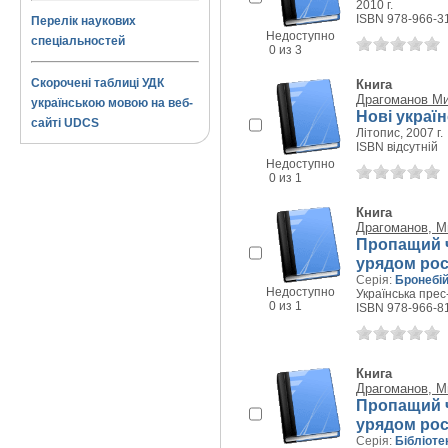
2010 г.
ISBN 978-966-3
Перелік наукових
Недоступно
спеціальностей
0 из 3
Скорочені таблиці УДК
Книга
Драгоманов Ми
українською мовою на веб-
Нові україн
сайті UDCS
Літопис, 2007 г.
ISBN відсутній
Недоступно
0 из 1
Книга
Драгоманов, М
Пропащий ч
урядом рос
Серія:
Бронебій
Недоступно
Українська прес-
0 из 1
ISBN 978-966-8
Книга
Драгоманов, М
Пропащий ч
урядом рос
Серія:
Бібліотек