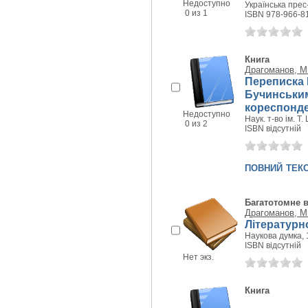
Недоступно
Українська прес-
0 из 1
ISBN 978-966-8
Книга
Драгоманов, М
Переписка 
Бучинським
кореспонде
Недоступно
Наук. т-во ім. Т.
0 из 2
ISBN відсутній
повний тек
Багатотомне 
Драгоманов, М
Літературно
Наукова думка, 1
ISBN відсутній
Нет экз.
Книга