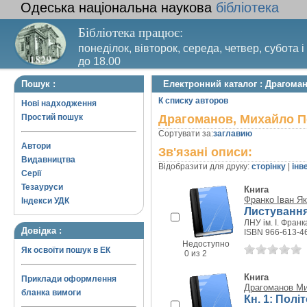
Одеська національна наукова
бібліотека
Бібліотека працює:
понеділок, вівторок, середа, четвер, субота і
до 18.00
Вихідний день – п’ятниця. Останній четвер м
Пошук :
Електронний каталог : Драгома
санітарний день
К списку авторов
Нові надходження
Простий пошук
Драгоманов, Михайло П
Сортувати за:
заглавию
Автори
Зв'язані описи:
Видавництва
Відобразити для друку:
сторінку
|
інв
Серії
Тезауруси
Книга
Франко Іван Я
Індекси УДК
Листування
ЛНУ ім. І. Франка
Довідка :
ISBN 966-613-4
Недоступно
Як освоїти пошук в ЕК
0 из 2
Книга
Приклади оформлення
Драгоманов Ми
бланка вимоги
Кн. 1: Полі