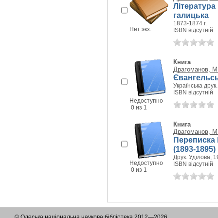
Література 
галицька
1873-1874 г.
Нет экз.
ISBN відсутній
Книга
Драгоманов, М
Євангельськ
Українська друк.,
ISBN відсутній
Недоступно
0 из 1
Книга
Драгоманов, М
Переписка 
(1893-1895)
Друк. Уділова, 19
Недоступно
ISBN відсутній
0 из 1
© Одеська національна наукова бібліотека 2012—2026