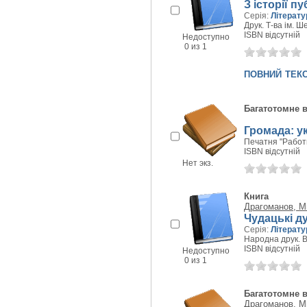
З історії п
Серія:
Літерату
Друк. Т-ва ім. Ш
ISBN відсутній
Недоступно
0 из 1
повний тек
Багатотомне 
Громада: ук
Печатня "Работн
ISBN відсутній
Нет экз.
Книга
Драгоманов, М
Чудацькі д
Серія:
Літерату
Народна друк. В
ISBN відсутній
Недоступно
0 из 1
Багатотомне 
Драгоманов, М