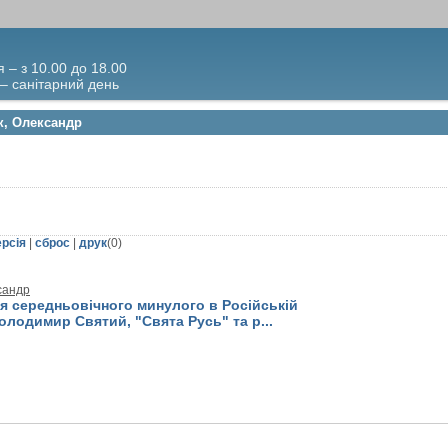
я – з 10.00 до 18.00
 – санітарний день
к, Олександр
ерсія
|
сброс
|
друк
(
0
)
сандр
я середньовічного минулого в Російській
олодимир Святий, "Свята Русь" та р...