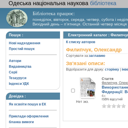
Одеська національна наукова
бібліотека
Бібліотека працює:
понеділок, вівторок, середа, четвер, субота і неділ
Вихідний день – п’ятниця. Останній четвер місяця
Пошук :
Електронний каталог : Филипчу
К списку авторов
Нові надходження
Простий пошук
Филипчук, Олександр
Сортувати за:
заглавию
Автори
Зв'язані описи:
Видавництва
Відобразити для друку:
сторінку
|
інв
Серії
Тезауруси
Стаття
Филипчук, Олек
Індекси УДК
Використанн
Федерації: В
Довідка :
б.г.
ISBN відсутній
Нет экз.
Як освоїти пошук в ЕК
Приклади оформлення
бланка вимоги