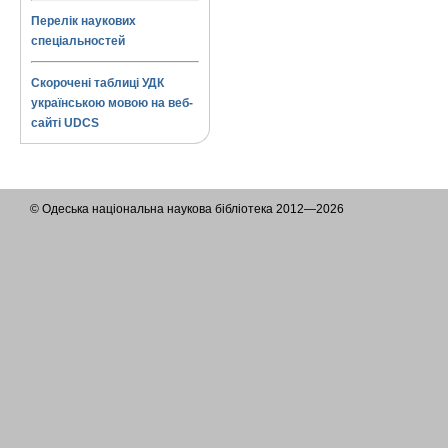
Перелік наукових
спеціальностей
Скорочені таблиці УДК
українською мовою на веб-
сайті UDCS
© Одеська національна наукова бібліотека 2012—2026