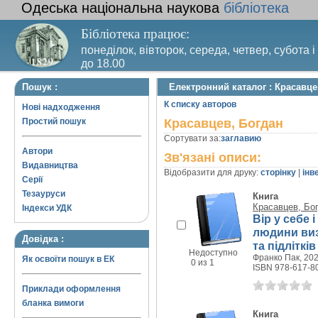
Одеська національна наукова
бібліотека
Бібліотека працює:
понеділок, вівторок, середа, четвер, субота і
до 18.00
Вихідний день – п’ятниця. Останній четвер м
Пошук :
Електронний каталог : Красавце
санітарний день
К списку авторов
Нові надходження
Простий пошук
Красавцев, Богдан
Сортувати за:
заглавию
Автори
Зв'язані описи:
Видавництва
Відобразити для друку:
сторінку
|
інв
Серії
Тезауруси
Книга
Красавцев, Бо
Індекси УДК
Вір у себе і
людини виз
Довідка :
та підлітків
Недоступно
Франко Пак, 2023
Як освоїти пошук в ЕК
0 из 1
ISBN 978-617-8
Приклади оформлення
бланка вимоги
Книга