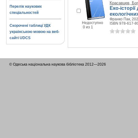
Красавцев, Бо
Перелік наукових
Еко-історії
спеціальностей
екологічних
Франко Пак, 2025
Недоступно
ISBN 978-617-8
Скорочені таблиці УДК
0 из 1
українською мовою на веб-
сайті UDCS
© Одеська національна наукова бібліотека 2012—2026