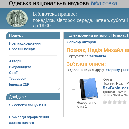
Одеська національна наукова
бібліотека
Бібліотека працює:
понеділок, вівторок, середа, четвер, субота і
до 18.00
Вихідний день – п’ятниця. Останній четвер м
Пошук :
Електронний каталог : Позняк, 
санітарний день
К списку авторов
Нові надходження
Простий пошук
Позняк, Надія Михайлів
Сортувати за:
заглавию
Автори
Зв'язані описи:
Видавництва
Відобразити для друку:
сторінку
|
інв
Серії
Тезауруси
Книга
Позняк, Надія 
Індекси УДК
ДзиҐарів лег
Триторія, 2024 г.
ISBN 978-617-797
Довідка :
Недоступно
Як освоїти пошук в ЕК
0 из 1
Приклади оформлення
бланка вимоги