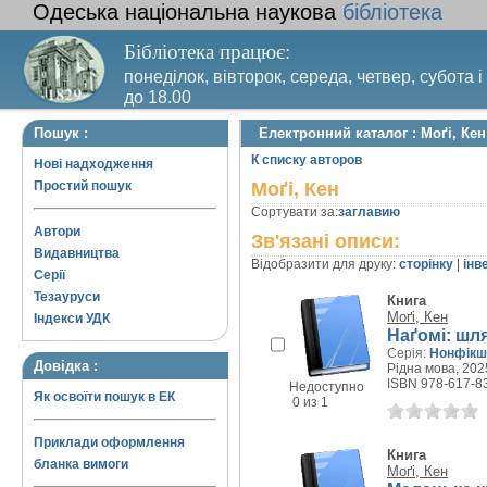
Одеська національна наукова
бібліотека
Бібліотека працює:
понеділок, вівторок, середа, четвер, субота і
до 18.00
Вихідний день – п’ятниця. Останній четвер м
Пошук :
Електронний каталог : Моґі, Кен
санітарний день
К списку авторов
Нові надходження
Простий пошук
Моґі, Кен
Сортувати за:
заглавию
Автори
Зв'язані описи:
Видавництва
Відобразити для друку:
сторінку
|
інв
Серії
Тезауруси
Книга
Моґі, Кен
Індекси УДК
Наґомі: шл
Серія:
Нонфікш
Довідка :
Рідна мова, 2025
ISBN 978-617-8
Недоступно
Як освоїти пошук в ЕК
0 из 1
Приклади оформлення
Книга
бланка вимоги
Моґі, Кен