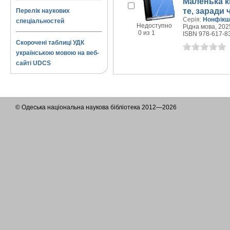
Маленька к
те, заради
Перелік наукових
Серія:
Нонфікш
спеціальностей
Недоступно
Рідна мова, 2025
0 из 1
ISBN 978-617-8
Скорочені таблиці УДК
українською мовою на веб-
сайті UDCS
© Одеська національна наукова бібліотека 2012—2026