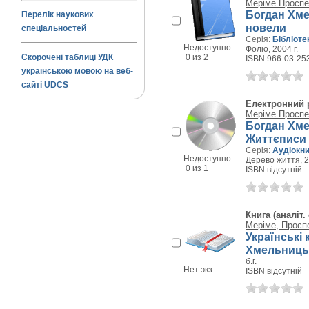
Меріме Проспе
Богдан Хме
Перелік наукових
новели
спеціальностей
Серія:
Бібліоте
Недоступно
Фоліо, 2004 г.
Скорочені таблиці УДК
0 из 2
ISBN 966-03-25
українською мовою на веб-
сайті UDCS
Електронний 
Меріме Проспе
Богдан Хме
Життєписи
Серія:
Аудіокни
Недоступно
Дерево життя, 2
0 из 1
ISBN відсутній
Книга (аналіт.
Меріме, Просп
Українські 
Хмельниць
б.г.
Нет экз.
ISBN відсутній