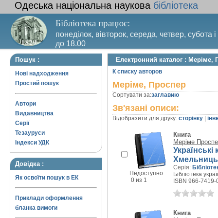
Одеська національна наукова
бібліотека
Бібліотека працює:
понеділок, вівторок, середа, четвер, субота і
до 18.00
Вихідний день – п’ятниця. Останній четвер м
Пошук :
Електронний каталог : Меріме, 
санітарний день
К списку авторов
Нові надходження
Простий пошук
Меріме, Проспер
Сортувати за:
заглавию
Автори
Зв'язані описи:
Видавництва
Відобразити для друку:
сторінку
|
інв
Серії
Тезауруси
Книга
Меріме Проспе
Індекси УДК
Українські 
Хмельниць
Довідка :
Серія:
Бібліоте
Недоступно
Бібліотека украї
Як освоїти пошук в ЕК
0 из 1
ISBN 966-7419-
Приклади оформлення
бланка вимоги
Книга