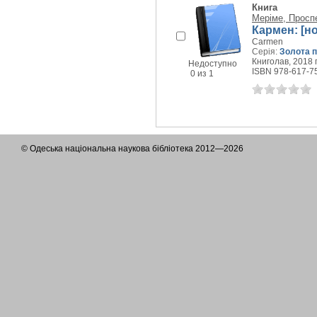
Книга
Меріме, Просп
Кармен: [н
Carmen
Серія:
Золота 
Книголав, 2018 г
Недоступно
ISBN 978-617-7
0 из 1
© Одеська національна наукова бібліотека 2012—2026