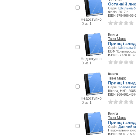
Останній лис
Серія:
Шкільна бі
Фоліо, 2017 г.
ISBN 978-966-03-
Недоступно
0 из 1
Книга
Твен Марк
Принц і злид
Серія:
Шкільна б
ВВФ "Котигорошко"
ISBN 5-7720-0132
Недоступно
0 из 1
Книга
Твен Марк
Принц і злид
Серія:
Золота бі
Школа, НКП, 2005 
ISBN 966-661-457
Недоступно
0 из 1
Книга
Твен Марк
Принц і злид
Серія:
Дитячий с
Національний книж
ISBN 978-617-592