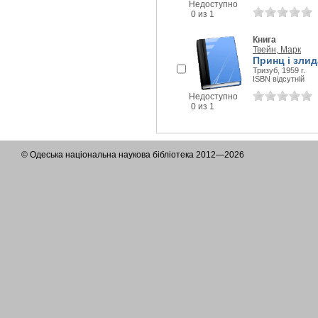
Недоступно
0 из 1
Книга
Твейн, Марк
Принц і злид
Тризуб, 1959 г.
ISBN відсутній
Недоступно
0 из 1
© Одеська національна наукова бібліотека 2012—2026