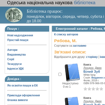
Одеська національна наукова
бібліотека
Бібліотека працює:
понеділок, вівторок, середа, четвер, субота і
до 18.00
Вихідний день – п’ятниця. Останній четвер м
Пошук :
Електронний каталог : Рябова, 
санітарний день
К списку авторов
Нові надходження
Простий пошук
Рябова, М.
Сортувати за:
заглавию
Автори
Зв'язані описи:
Видавництва
Відобразити для друку:
сторінку
|
інв
Серії
Тезауруси
Книга
Лондон, Джек
Індекси УДК
Білий Зуб
White fang
Серія:
Видання з
Довідка :
Фоліо, 2018 г.
Недоступно
ISBN 978-966-03-
Як освоїти пошук в ЕК
0 из 1
Приклади оформлення
Книга
бланка вимоги
Лондон, Джек
Білий Зуб: п