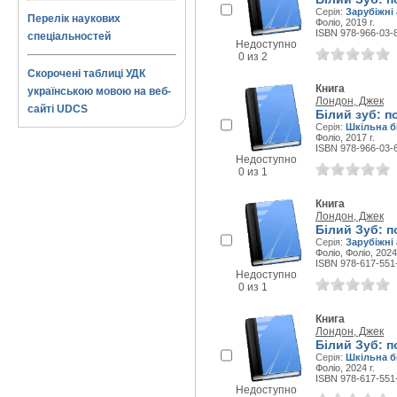
Серія:
Зарубіжні 
Перелік наукових
Фоліо, 2019 г.
ISBN 978-966-03-
спеціальностей
Недоступно
0 из 2
Скорочені таблиці УДК
Книга
українською мовою на веб-
Лондон, Джек
сайті UDCS
Білий зуб: п
Серія:
Шкільна бі
Фоліо, 2017 г.
ISBN 978-966-03-
Недоступно
0 из 1
Книга
Лондон, Джек
Білий Зуб: п
Серія:
Зарубіжні 
Фоліо, Фоліо, 2024 
ISBN 978-617-551
Недоступно
0 из 1
Книга
Лондон, Джек
Білий Зуб: п
Серія:
Шкільна бі
Фоліо, 2024 г.
ISBN 978-617-551
Недоступно