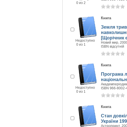
0 из 2
Книга
Земля трив
навколишнь
[Щорічник е
Недоступно
Новий мир, 2000
0 из 1
ISBN відсутній
Книга
Програма л
національн
Академперіодика
Недоступно
ISBN 966-8002-
0 из 1
Книга
Стан довкі
України 199
Астропринт, 200