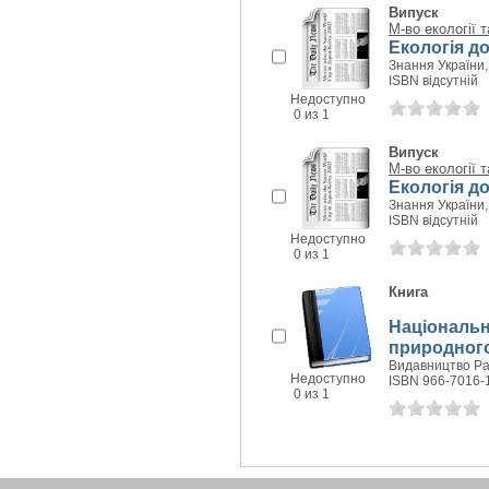
Випуск
М-во екології 
Екологія до
Знання України, 
ISBN відсутній
Недоступно
0 из 1
Випуск
М-во екології 
Екологія до
Знання України, 
ISBN відсутній
Недоступно
0 из 1
Книга
Національн
природного
Видавництво Рає
Недоступно
ISBN 966-7016-
0 из 1