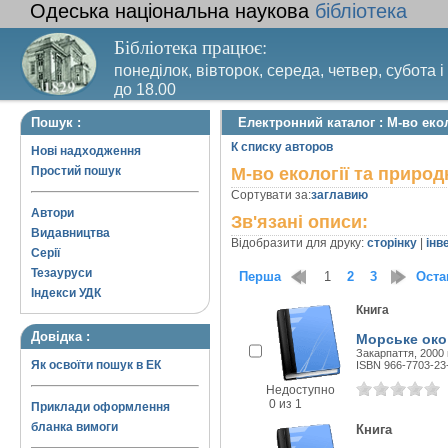
Одеська національна наукова
бібліотека
Бібліотека працює:
понеділок, вівторок, середа, четвер, субота і
до 18.00
Вихідний день – п’ятниця. Останній четвер м
Пошук :
Електронний каталог : М-во екол
санітарний день
К списку авторов
Нові надходження
Простий пошук
М-во екології та природ
Сортувати за:
заглавию
Автори
Зв'язані описи:
Видавництва
Відобразити для друку:
сторінку
|
інв
Серії
Тезауруси
Перша
1
2
3
Оста
Індекси УДК
Книга
Довідка :
Морське око
Закарпаття, 2000 г
Як освоїти пошук в ЕК
ISBN 966-7703-23
Недоступно
0 из 1
Приклади оформлення
бланка вимоги
Книга