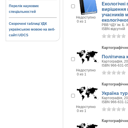
Екологічні
Перелік наукових
вирішення в
спеціальностей
учасників 
Недоступно
екологічно
0 из 1
Скорочені таблиці УДК
РВВ ЧДУ ім. Б. 
ISBN відсутній
українською мовою на веб-
сайті UDCS
Картографічн
Політична к
Картографія, 200
ISBN 966-631-0
Недоступно
0 из 1
Картографічн
Україна ту
Картографія, 200
ISBN 966-631-1
Недоступно
0 из 1
Картографічн