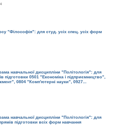
-4
су "Філософія": для студ. усіх спец. усіх форм
ама навчальної дисципліни "Політологія": для
ів підготовки 0501 "Економіка і підприємництво",
мент", 0804 "Комп'ютерні науки", 0927...
ама навчальної дисципліни "Політологія": для
апрямів підготовки всіх форм навчання