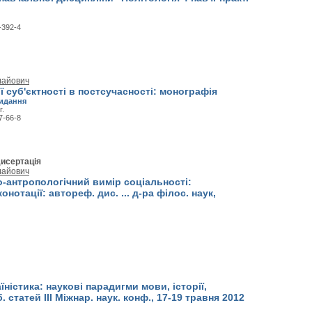
-392-4
лайович
ї суб'єктності в постсучасності: монографія
идання
г.
7-66-8
исертація
лайович
-антропологічний вимір соціальності:
онотації: автореф. дис. ... д-ра філос. наук,
їністика: наукові парадигми мови, історії,
. статей III Міжнар. наук. конф., 17-19 травня 2012