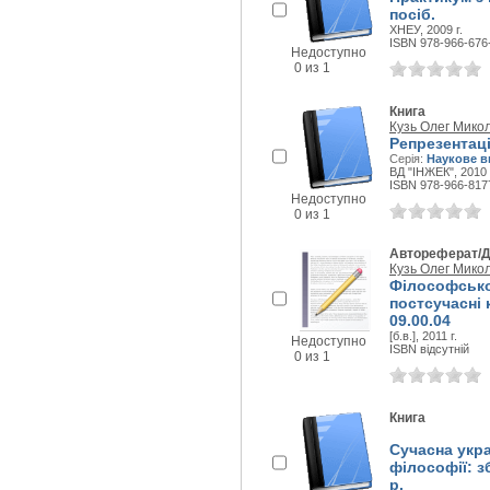
посіб.
ХНЕУ, 2009 г.
ISBN 978-966-676
Недоступно
0 из 1
Книга
Кузь Олег Мико
Репрезентаці
Серія:
Наукове в
ВД "ІНЖЕК", 2010 
ISBN 978-966-817
Недоступно
0 из 1
Автореферат/Д
Кузь Олег Мико
Філософсько
постсучасні к
09.00.04
[б.в.], 2011 г.
Недоступно
ISBN відсутній
0 из 1
Книга
Сучасна укра
філософії: зб
р.