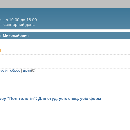
я – з 10.00 до 18.00
 – санітарний день
лег Миколайович
ч
ерсія
|
сброс
|
друк
(
0
)
су "Політологія": Для студ. усіх спец. усіх форм