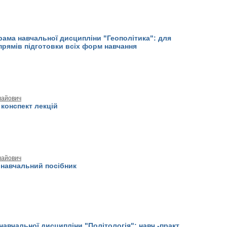
рама навчальної дисципліни "Геополітика": для
апрямів підготовки всіх форм навчання
лайович
 конспект лекцій
лайович
 навчальний посібник
навчальної дисципліни "Політологія": навч.-практ.