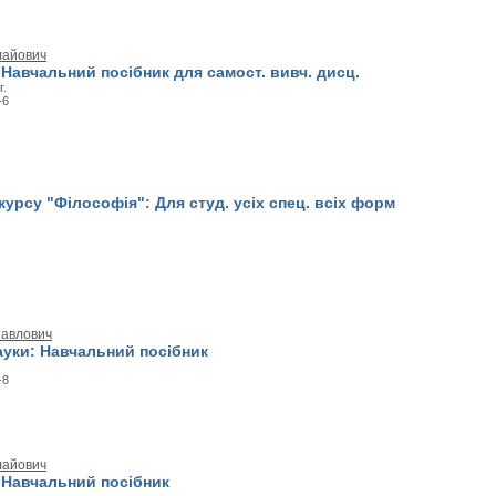
лайович
 Навчальний посібник для самост. вивч. дисц.
г.
-6
курсу "Філософія": Для студ. усіх спец. всіх форм
Павлович
ауки: Навчальний посібник
-8
лайович
 Навчальний посібник