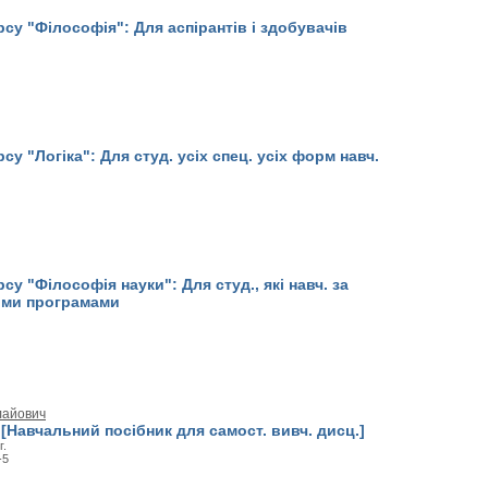
су "Філософія": Для аспірантів і здобувачів
су "Логіка": Для студ. усіх спец. усіх форм навч.
су "Філософія науки": Для студ., які навч. за
ими програмами
лайович
 [Навчальний посібник для самост. вивч. дисц.]
г.
-5