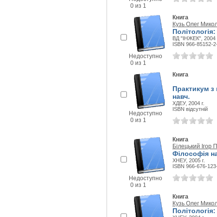
0 из 1
Книга
Кузь Олег Мико
Політологія:
ВД "ІНЖЕК", 2004 
ISBN 966-85152-2
Недоступно
0 из 1
Книга
Практикум з 
навч.
ХДЕУ, 2004 г.
ISBN відсутній
Недоступно
0 из 1
Книга
Білецький Ігор 
Філософія н
ХНЕУ, 2005 г.
ISBN 966-676-123
Недоступно
0 из 1
Книга
Кузь Олег Мико
Політологія: