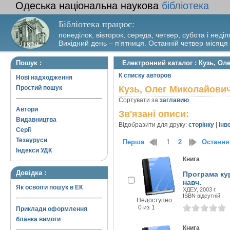
Одеська національна наукова
бібліотека
Бібліотека працює:
понеділок, вівторок, середа, четвер, субота і неділ
Вихідний день – п’ятниця. Останній четвер місяця
Пошук :
Електронний каталог : Кузь, О
К списку авторов
Нові надходження
Простий пошук
Кузь, Олег Миколайови
Сортувати за:
заглавию
Автори
Зв'язані описи:
Видавництва
Відобразити для друку:
сторінку
|
інв
Серії
Тезауруси
Перша
1
2
Остання
Індекси УДК
Книга
Довідка :
Програма кур
навч.
Як освоїти пошук в ЕК
ХДЕУ, 2003 г.
ISBN відсутній
Недоступно
0 из 1
Приклади оформлення
бланка вимоги
Книга