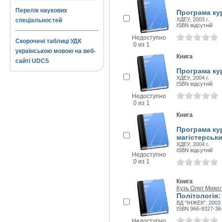
Перелік наукових
Програма кур
ХДЕУ, 2003 г.
спеціальностей
ISBN відсутній
Недоступно
Скорочені таблиці УДК
0 из 1
українською мовою на веб-
Книга
сайті UDCS
Програма кур
ХДЕУ, 2004 г.
ISBN відсутній
Недоступно
0 из 1
Книга
Програма кур
магістерськ
ХДЕУ, 2004 г.
ISBN відсутній
Недоступно
0 из 1
Книга
Кузь Олег Мико
Політологія:
ВД "ІНЖЕК", 2003 
ISBN 966-8327-36
Недоступно