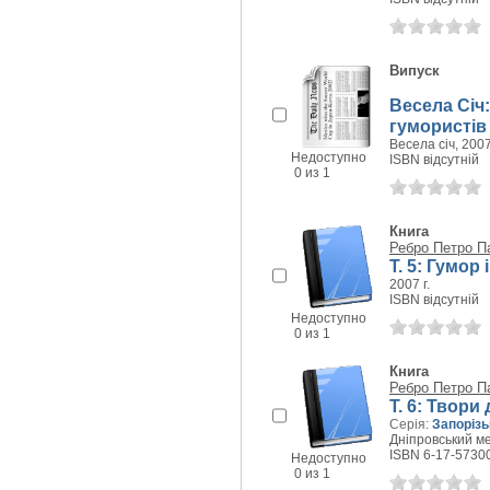
Випуск
Весела Січ:
гумористів 
Весела січ, 2007
Недоступно
ISBN відсутній
0 из 1
Книга
Ребро Петро П
Т. 5: Гумор 
2007 г.
ISBN відсутній
Недоступно
0 из 1
Книга
Ребро Петро П
Т. 6: Твори
Серія:
Запорізь
Дніпровський ме
ISBN 6-17-5730
Недоступно
0 из 1