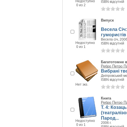
Недоступно
ISBN відсутній
0 из 2
Випуск
Весела Січ:
гумористів 
Весела січ, 2006
Недоступно
ISBN відсутній
0 из 1
Багатотомне 
Ребро Петро П
Вибрані тв
Дніпровський ме
ISBN відсутній
Нет экз.
Книга
Ребро Петро П
Т. 4: Козац
(театраліз
Парод...
Недоступно
2006 г.
0 из 1
ISBN відсутній