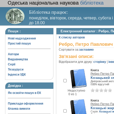
Одеська національна наукова
бібліотека
Бібліотека працює:
понеділок, вівторок, середа, четвер, субота і
до 18.00
Вихідний день – п’ятниця. Останній четвер м
Пошук :
Електронний каталог : Ребро, 
санітарний день
К списку авторов
Нові надходження
Простий пошук
Ребро, Петро Павлович
Сортувати за:
заглавию
Автори
Зв'язані описи:
Видавництва
Відобразити для друку:
сторінку
|
інв
Серії
Тезауруси
Книга
Ребро Петро П
Індекси УДК
Козацький см
Дніпровський мета
ISBN відсутній
Довідка :
Недоступно
Як освоїти пошук в ЕК
0 из 1
Книга
Приклади оформлення
Ребро Петро П
Козацькі жа
бланка вимоги
Серія:
Козацькі 