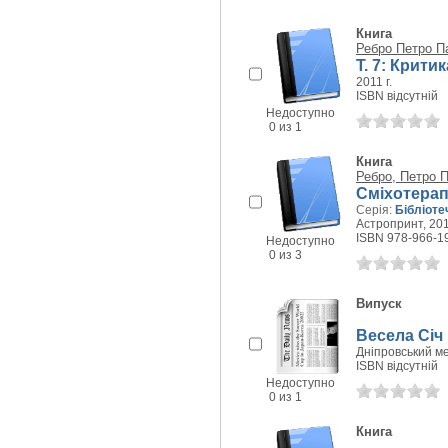
Книга
Ребро Петро П
Т. 7: Крити
2011 г.
ISBN відсутній
Недоступно
0 из 1
Книга
Ребро, Петро 
Сміхотерапі
Серія:
Бібліоте
Астропринт, 201
ISBN 978-966-1
Недоступно
0 из 3
Випуск
Весела Січ 
Дніпровський ме
ISBN відсутній
Недоступно
0 из 1
Книга