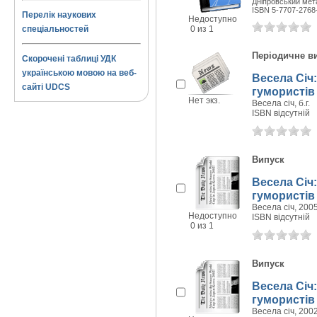
Дніпровський мета
ISBN 5-7707-2768
Перелік наукових
Недоступно
спеціальностей
0 из 1
Періодичне в
Скорочені таблиці УДК
українською мовою на веб-
Весела Січ:
сайті UDCS
гумористів
Нет экз.
Весела січ, б.г.
ISBN відсутній
Випуск
Весела Січ:
гумористів 
Весела січ, 2005
Недоступно
ISBN відсутній
0 из 1
Випуск
Весела Січ:
гумористів 
Весела січ, 2002