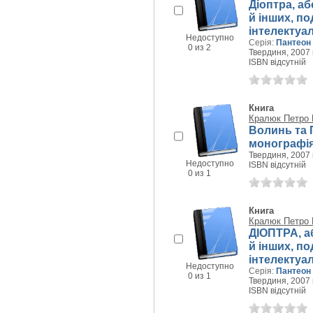
Діоптра, аб
й інших, по
інтелектуа
Недоступно
Серія:
Пантеон
0 из 2
Твердиня, 2007 г
ISBN відсутній
Книга
Кралюк Петро
Волинь та 
монографія
Твердиня, 2007 г
Недоступно
ISBN відсутній
0 из 1
Книга
Кралюк Петро
ДІОПТРА, а
й інших, по
інтелектуа
Недоступно
Серія:
Пантеон
0 из 1
Твердиня, 2007 г
ISBN відсутній