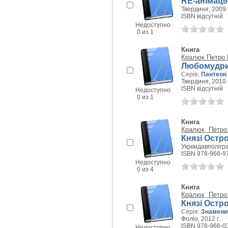
RE-анімація
Твердиня, 2009 г
ISBN відсутній
Недоступно
0 из 1
Книга
Кралюк Петро
Любомудри
Серія:
Пантеон
Твердиня, 2010 г
ISBN відсутній
Недоступно
0 из 1
Книга
Кралюк, Петро
Князі Остро
Укрвидавполігра
ISBN 978-966-9
Недоступно
0 из 4
Книга
Кралюк, Петро
Князі Остро
Серія:
Знаменит
Фоліо, 2012 г.
ISBN 978-966-0
Недоступно