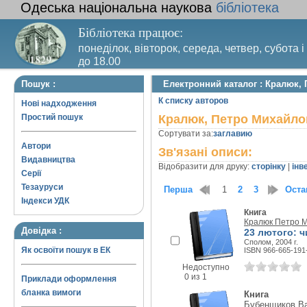
Одеська національна наукова
бібліотека
Бібліотека працює:
понеділок, вівторок, середа, четвер, субота і
до 18.00
Вихідний день – п’ятниця. Останній четвер м
Пошук :
Електронний каталог : Кралюк,
санітарний день
К списку авторов
Нові надходження
Простий пошук
Кралюк, Петро Михайло
Сортувати за:
заглавию
Автори
Зв'язані описи:
Видавництва
Відобразити для друку:
сторінку
|
інв
Серії
Тезауруси
Перша
1
2
3
Оста
Індекси УДК
Книга
Кралюк Петро 
Довідка :
23 лютого: ч
Сполом, 2004 г.
Як освоїти пошук в ЕК
ISBN 966-665-191
Недоступно
0 из 1
Приклади оформлення
бланка вимоги
Книга
Бубенщиков В