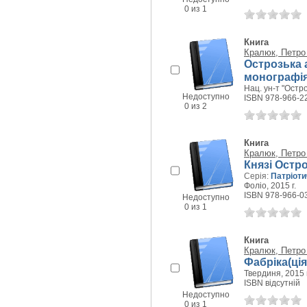
0 из 1
Книга
Кралюк, Петро
Острозька 
монографі
Нац. ун-т "Остро
Недоступно
ISBN 978-966-2
0 из 2
Книга
Кралюк, Петро
Князі Остро
Серія:
Патріоти
Фоліо, 2015 г.
ISBN 978-966-0
Недоступно
0 из 1
Книга
Кралюк, Петро
Фабріка(ція
Твердиня, 2015 г
ISBN відсутній
Недоступно
0 из 1