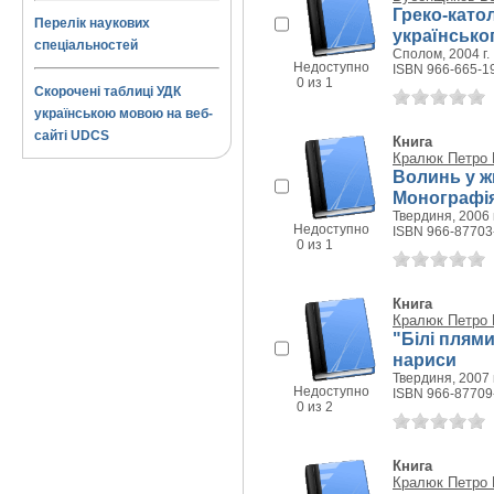
Греко-като
Перелік наукових
українсько
спеціальностей
Сполом, 2004 г.
Недоступно
ISBN 966-665-1
0 из 1
Скорочені таблиці УДК
українською мовою на веб-
сайті UDCS
Книга
Кралюк Петро
Волинь у ж
Монографі
Твердиня, 2006 г
Недоступно
ISBN 966-87703
0 из 1
Книга
Кралюк Петро
"Білі плями
нариси
Твердиня, 2007 г
Недоступно
ISBN 966-87709
0 из 2
Книга
Кралюк Петро