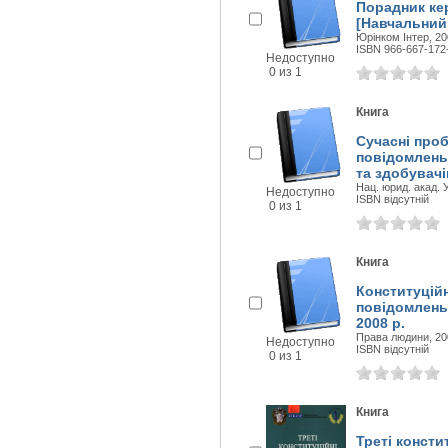
Порадник ке
[Навчальний 
Юрінком Інтер, 200
ISBN 966-667-172
Недоступно
0 из 1
Книга
Сучасні проб
повідомлень 
та здобувачі
Нац. юрид. акад. У
Недоступно
ISBN відсутній
0 из 1
Книга
Конституційн
повідомлень 
2008 р.
Права людини, 200
Недоступно
ISBN відсутній
0 из 1
Книга
Треті констит