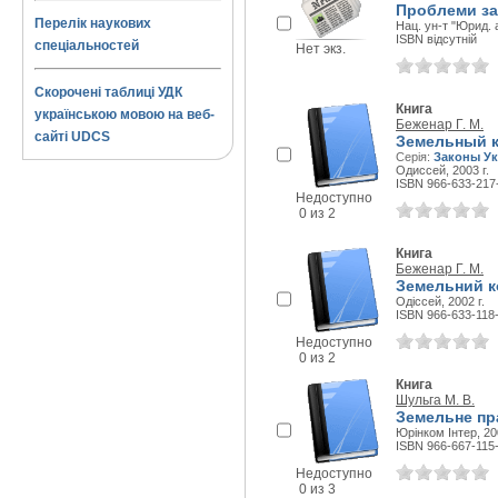
Проблеми зак
Перелік наукових
Нац. ун-т "Юрид. а
ISBN відсутній
спеціальностей
Нет экз.
Скорочені таблиці УДК
Книга
українською мовою на веб-
Беженар Г. М.
сайті UDCS
Земельный к
Серія:
Законы У
Одиссей, 2003 г.
ISBN 966-633-217
Недоступно
0 из 2
Книга
Беженар Г. М.
Земельний к
Одіссей, 2002 г.
ISBN 966-633-118
Недоступно
0 из 2
Книга
Шульга М. В.
Земельне пр
Юрінком Інтер, 200
ISBN 966-667-115
Недоступно
0 из 3