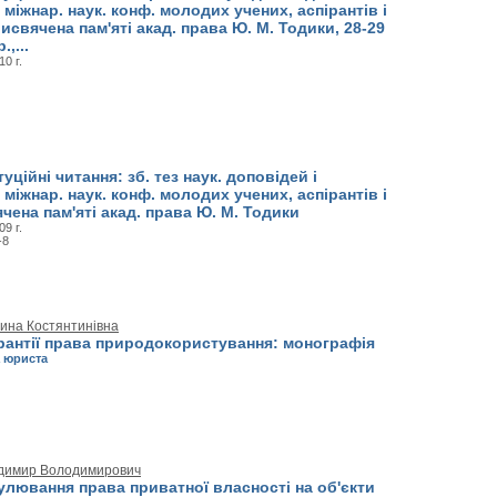
міжнар. наук. конф. молодих учених, аспірантів і
рисвячена пам'яті акад. права Ю. М. Тодики, 28-29
,...
0 г.
уційні читання: зб. тез наук. доповідей і
міжнар. наук. конф. молодих учених, аспірантів і
ячена пам'яті акад. права Ю. М. Тодики
9 г.
-8
ина Костянтинівна
рантії права природокористування: монографія
а юриста
димир Володимирович
улювання права приватної власності на об'єкти