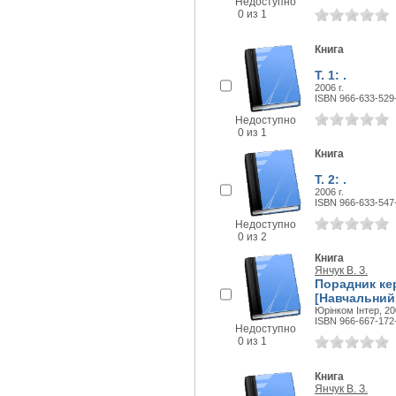
Недоступно
0 из 1
Книга
Т. 1: .
2006 г.
ISBN 966-633-529
Недоступно
0 из 1
Книга
Т. 2: .
2006 г.
ISBN 966-633-547
Недоступно
0 из 2
Книга
Янчук В. З.
Порадник ке
[Навчальний 
Юрінком Інтер, 200
ISBN 966-667-172
Недоступно
0 из 1
Книга
Янчук В. З.