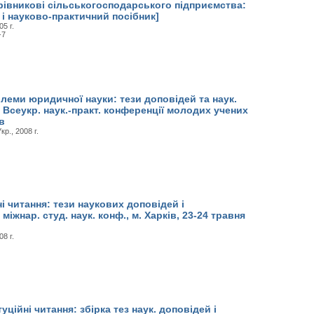
рівникові сільськогосподарського підприємства:
і науково-практичний посібник]
5 г.
-7
леми юридичної науки: тези доповідей та наук.
Всеукр. наук.-практ. конференції молодих учених
в
кр., 2008 г.
і читання: тези наукових доповідей і
міжнар. студ. наук. конф., м. Харків, 23-24 травня
8 г.
уційні читання: збірка тез наук. доповідей і