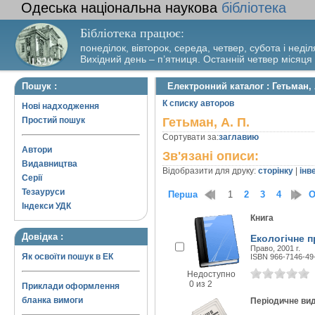
Одеська національна наукова
бібліотека
Бібліотека працює:
понеділок, вівторок, середа, четвер, субота і неділ
Вихідний день – п’ятниця. Останній четвер місяця
Пошук :
Електронний каталог : Гетьман, 
К списку авторов
Нові надходження
Простий пошук
Гетьман, А. П.
Сортувати за:
заглавию
Автори
Зв'язані описи:
Видавництва
Відобразити для друку:
сторінку
|
інв
Серії
Тезауруси
Перша
1
2
3
4
О
Індекси УДК
Книга
Довідка :
Екологічне п
Право, 2001 г.
Як освоїти пошук в ЕК
ISBN 966-7146-49
Недоступно
0 из 2
Приклади оформлення
бланка вимоги
Періодичне ви