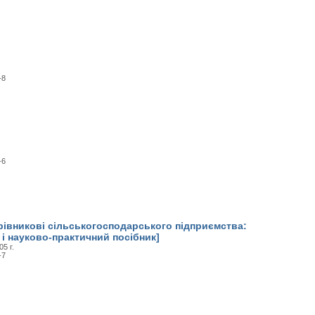
-8
-6
рівникові сільськогосподарського підприємства:
і науково-практичний посібник]
5 г.
-7