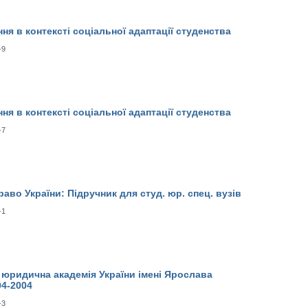
ння в контексті соціальної адаптації студенства
-9
ння в контексті соціальної адаптації студенства
-7
раво України: Підручник для студ. юр. спец. вузів
-1
 юридична академія України імені Ярослава
04-2004
-3