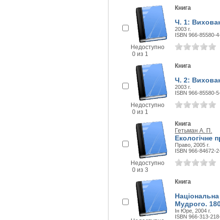
Книга
Ч. 1: Вихова
2003 г.
ISBN 966-85580-4
Недоступно
0 из 1
Книга
Ч. 2: Вихова
2003 г.
ISBN 966-85580-5
Недоступно
0 из 1
Книга
Гетьман А. П.
Екологічне п
Право, 2005 г.
ISBN 966-84672-2
Недоступно
0 из 3
Книга
Національна
Мудрого. 18
Ін Юре, 2004 г.
ISBN 966-313-218