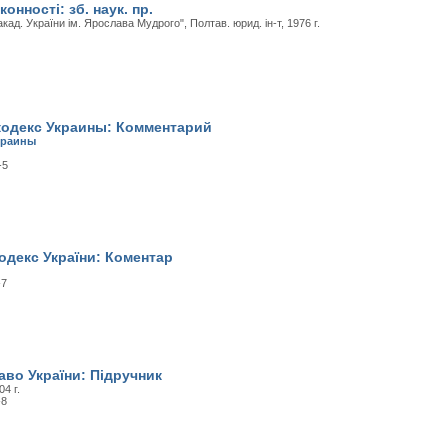
онності: зб. наук. пр.
кад. України ім. Ярослава Мудрого", Полтав. юрид. ін-т, 1976 г.
одекс Украины: Комментарий
краины
-5
одекс України: Коментар
-7
аво України: Підручник
4 г.
-8