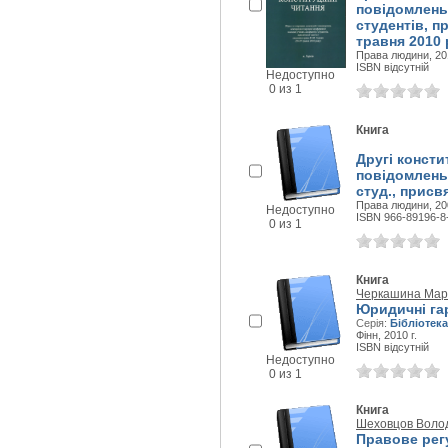
повідомлень 
студентів, п
травня 2010 р.
Права людини, 201
ISBN відсутній
Недоступно
0 из 1
Книга
Другі констит
повідомлень 
студ., присв
Права людини, 200
Недоступно
ISBN 966-89196-8
0 из 1
Книга
Черкашина Мар
Юридичні га
Серія:
Бібліотек
Фінн, 2010 г.
ISBN відсутній
Недоступно
0 из 1
Книга
Шеховцов Воло
Правове рег