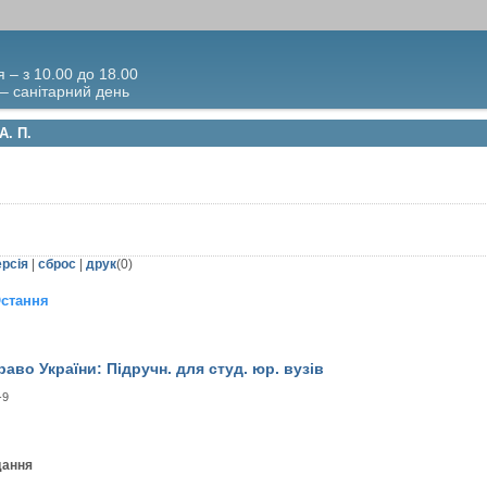
я – з 10.00 до 18.00
 – санітарний день
А. П.
ерсія
|
сброс
|
друк
(
0
)
стання
раво України: Підручн. для студ. юр. вузів
-9
дання