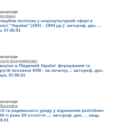
исертація
иколаївна
паційна політика у соціокультурній сфері в
аті "Україна" (1941 - 1944 рр.): автореф. дис. ...
к, 07.00.01
исертація
ксандр Володимирович
ицтво в Південній Україні: формування та
угій половині XVIII - на початку...: автореф. дис.
наук, 07.00.01
исертація
 Василівна
тії та радянського уряду у відношенні релігійних
60-ті роки XX століття ...: автореф. дис. ... канд.
00.01