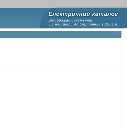
Електронний каталог
Відображає документи,
що надійшли до бібліотеки з 2001 р.
22
23
24
25
26
27
28
29
30
31
32
33
34
35
36