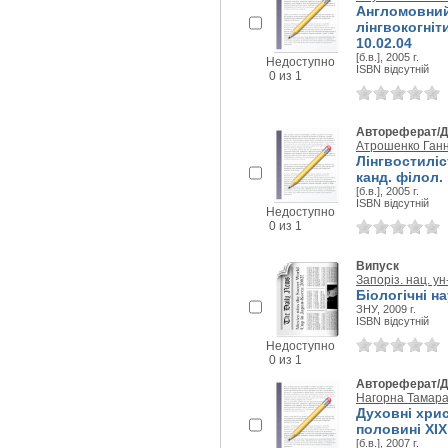
Англомовний
лінгвокогніти
10.02.04
[б.в.], 2005 г.
Недоступно
ISBN відсутній
0 из 1
Автореферат/Д
Атрошенко Ганн
Лінгвостиліст
канд. філол. 
[б.в.], 2005 г.
ISBN відсутній
Недоступно
0 из 1
Випуск
Запоріз. нац. ун
Біологічні на
ЗНУ, 2009 г.
ISBN відсутній
Недоступно
0 из 1
Автореферат/Д
Нагорна Тамара 
Духовні христ
половині XIX 
[б.в.], 2007 г.