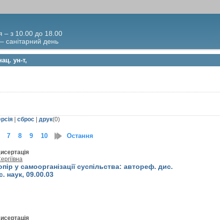
я – з 10.00 до 18.00
 – санітарний день
ац. ун-т,
ерсія
|
сброс
|
друк
(
0
)
7
8
9
10
11
Остання
12
13
14
15
16
17
18
19
20
21
исертація
ергіївна
пір у самоорганізації суспільства: автореф. дис.
с. наук, 09.00.03
исертація