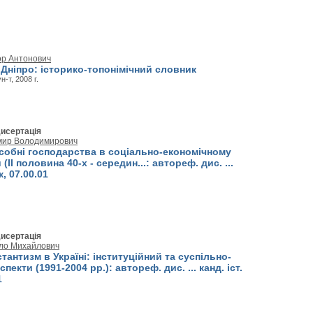
ор Антонович
Дніпро: історико-топонімічний словник
н-т, 2008 г.
исертація
мир Володимирович
дсобні господарства в соціально-економічному
 (II половина 40-х - середин...: автореф. дис. ...
к, 07.00.01
исертація
ло Михайлович
стантизм в Україні: інституційний та суспільно-
пекти (1991-2004 рр.): автореф. дис. ... канд. іст.
1