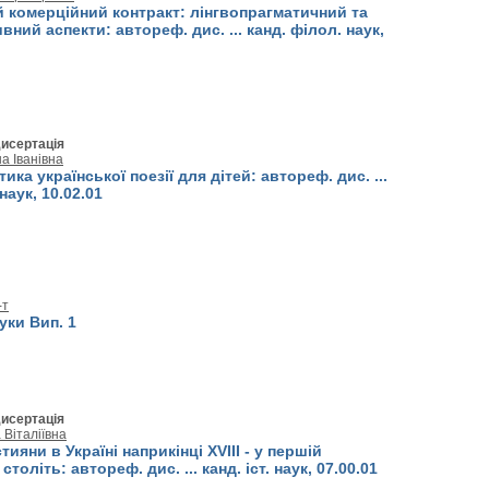
 комерційний контракт: лінгвопрагматичний та
вний аспекти: автореф. дис. ... канд. філол. наук,
исертація
а Іванівна
ика української поезії для дітей: автореф. дис. ...
наук, 10.02.01
-т
уки Вип. 1
исертація
Віталіївна
ияни в Україні наприкінці XVIII - у першій
століть: автореф. дис. ... канд. іст. наук, 07.00.01