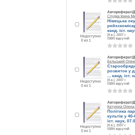
Автореферат/Д
Спудка Ірина М
Німецька оку
рейхскомісарі
канд. іст. нау
[б.в.], 2007 г.
Недоступно
ISBN відсутній
0 из 1
Автореферат/Д
Бєльський Оле
Старообрядн
розвиток у др
... канд. іст. 
[б.в.], 2007 г.
Недоступно
ISBN відсутній
0 из 1
Автореферат/Д
Катуніна Олена
Політика пар
культів у 40-
іст. наук, 07.
[б.в.], 2007 г.
Недоступно
ISBN відсутній
0 из 1