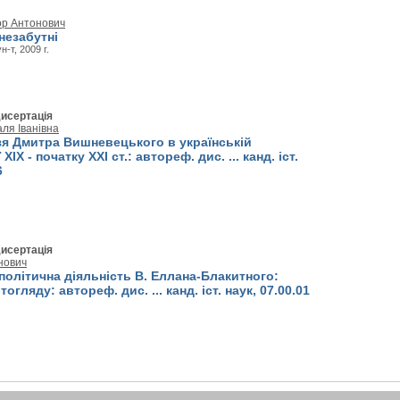
ор Антонович
незабутні
н-т, 2009 г.
исертація
ля Іванівна
зя Дмитра Вишневецького в українській
XIX - початку XXI ст.: автореф. дис. ... канд. іст.
6
исертація
нович
олітична діяльність В. Еллана-Блакитного:
огляду: автореф. дис. ... канд. іст. наук, 07.00.01