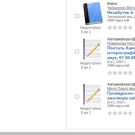
Книга
Чабаненко Вікт
Незабутнє й 
Запорізький нац. у
ISBN відсутній
Недоступно
0 из 1
Автореферат/Д
Романцова Ната
Постать Кня
історіографії 
наук, 07.00.0
[б.в.], 2007 г.
Недоступно
ISBN відсутній
0 из 1
Автореферат/Д
Мяло Павло Іва
Громадсько-п
еволюція світ
[б.в.], 2010 г.
ISBN відсутній
Недоступно
0 из 1