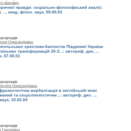
о Іванович
оричної правди: соціально-філософський аналіз:
 ... канд. філос. наук, 09.00.03
исертація
енія Олександрівна
нгельських християн-баптистів Південної України
пільних трансформацій 20-3...: автореф. дис. ...
к, 07.00.01
исертація
ікторія Олександрівна
фразеологічна вербалізація в англійській мові
ивний та соціолінгвістични...: автореф. дис. ...
наук, 10.02.04
исертація
 Григорівна