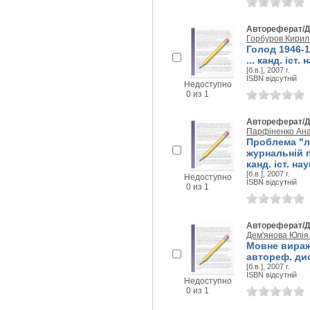
Автореферат/Д
Горбуров Кирил
Голод 1946-1
... канд. іст. 
[б.в.], 2007 г.
ISBN відсутній
Недоступно
0 из 1
Автореферат/Д
Парфіненко Ана
Проблема "лі
журнальній пу
канд. іст. нау
[б.в.], 2007 г.
Недоступно
ISBN відсутній
0 из 1
Автореферат/Д
Дем'янова Юлія 
Мовне вираже
автореф. дис.
[б.в.], 2007 г.
ISBN відсутній
Недоступно
0 из 1