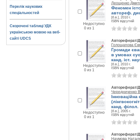
Леощенко Дмитр
Перелік наукових
Феномен іст
автореф. дис.
спеціальностей
[б.в.], 2010 г.
ISBN відсутній
Недоступно
Скорочені таблиці УДК
0 из 1
українською мовою на веб-
сайті UDCS
Автореферат/Д
Голощапова Євг
Громади єва
в умовах сус
канд. іст. нау
[б.в.], 2010 г.
Недоступно
ISBN відсутній
0 из 1
Автореферат/Д
Чередниченко В
Інноваційна 
(лінгвокогніт
канд. філол. 
[б.в.], 2005 г.
Недоступно
ISBN відсутній
0 из 1
Автореферат/Д
Наумова Наталя