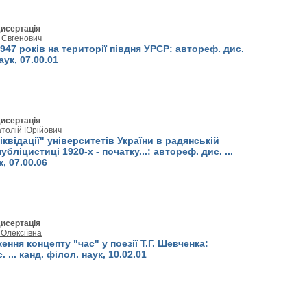
исертація
 Євгенович
947 років на території півдня УРСР: автореф. дис.
наук, 07.00.01
исертація
толій Юрійович
квідації" університетів України в радянській
бліцистиці 1920-х - початку...: автореф. дис. ...
к, 07.00.06
исертація
Олексіївна
ння концепту "час" у поезії Т.Г. Шевченка:
 ... канд. філол. наук, 10.02.01