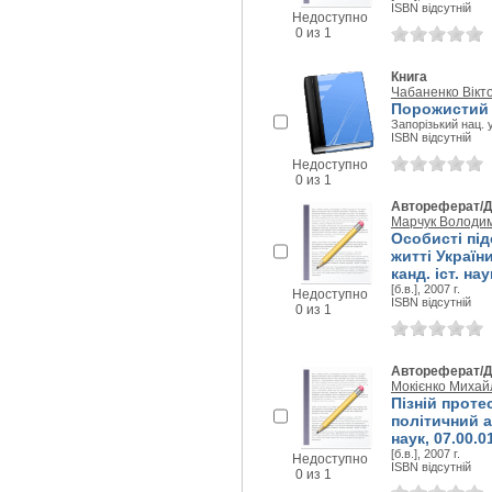
ISBN відсутній
Недоступно
0 из 1
Книга
Чабаненко Вікт
Порожистий 
Запорізький нац. у
ISBN відсутній
Недоступно
0 из 1
Автореферат/Д
Марчук Володи
Особисті пі
житті України
канд. іст. нау
[б.в.], 2007 г.
Недоступно
ISBN відсутній
0 из 1
Автореферат/Д
Мокієнко Михай
Пізній проте
політичний ас
наук, 07.00.0
[б.в.], 2007 г.
Недоступно
ISBN відсутній
0 из 1