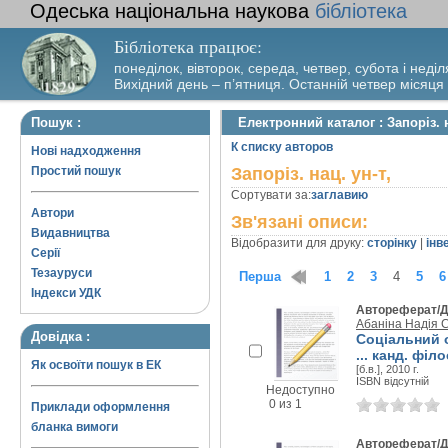
Одеська національна наукова
бібліотека
Бібліотека працює:
понеділок, вівторок, середа, четвер, субота і неділ
Вихідний день – п’ятниця. Останній четвер місяця
Пошук :
Електронний каталог : Запоріз. н
К списку авторов
Нові надходження
Простий пошук
Запоріз. нац. ун-т,
Сортувати за:
заглавию
Автори
Зв'язані описи:
Видавництва
Відобразити для друку:
сторінку
|
інв
Серії
Тезауруси
Перша
1
2
3
4
5
6
Індекси УДК
Автореферат/Д
Абаніна Надія С
Довідка :
Соціальний о
... канд. філо
Як освоїти пошук в ЕК
[б.в.], 2010 г.
ISBN відсутній
Недоступно
0 из 1
Приклади оформлення
бланка вимоги
Автореферат/Д