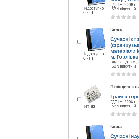
ГДПIIМ, 2009 г.
Недоступно
ISBN відсутній
0 из 1
Книга
Сучасні ст
(французька
матеріали М
Недоступно
м. Горлівка
0 из 1
Вид-во ГДПIIМ, 2
ISBN відсутній
Періодичне в
Грані історії
ГДПIIМ, 2008 г.
ISBN відсутній
Нет экз.
Книга
Сучасні нау