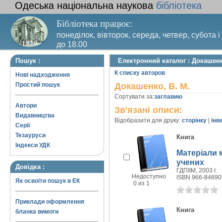
Одеська національна наукова
бібліотека
Бібліотека працює:
понеділок, вівторок, середа, четвер, субота і
до 18.00
Вихідний день – п’ятниця. Останній четвер м
Пошук :
Електронний каталог : Докашенк
санітарний день
К списку авторов
Нові надходження
Простий пошук
Докашенко, В. М.
Сортувати за:
заглавию
Автори
Зв'язані описи:
Видавництва
Відобразити для друку:
сторінку
|
інв
Серії
Тезауруси
Книга
Індекси УДК
Матеріали 
учених
Довідка :
ГДПIIМ, 2003 г.
Недоступно
ISBN 966-84690
Як освоїти пошук в ЕК
0 из 1
Приклади оформлення
Книга
бланка вимоги