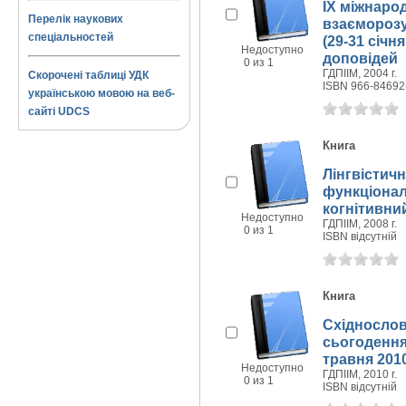
IX міжнаро
Перелік наукових
взаєморозу
спеціальностей
(29-31 січня
Недоступно
доповідей
0 из 1
ГДПIIМ, 2004 г.
Скорочені таблиці УДК
ISBN 966-84692
українською мовою на веб-
сайті UDCS
Книга
Лінгвістичн
функціонал
когнітивний
Недоступно
ГДПIIМ, 2008 г.
0 из 1
ISBN відсутній
Книга
Східнослов
сьогодення:
травня 2010
Недоступно
ГДПIIМ, 2010 г.
0 из 1
ISBN відсутній