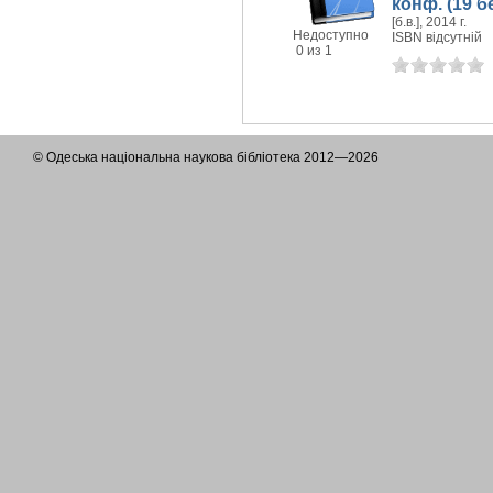
конф. (19 б
[б.в.], 2014 г.
Недоступно
ISBN відсутній
0 из 1
© Одеська національна наукова бібліотека 2012—2026