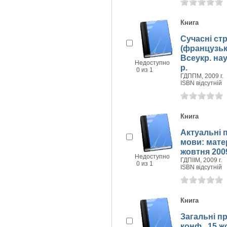
Книга
Сучасні ст
(французька
Всеукр. наук
Недоступно
р.
0 из 1
ГДППМ, 2009 г.
ISBN відсутній
Книга
Актуальні 
мови: матер
жовтня 2009
Недоступно
ГДПIIМ, 2009 г.
0 из 1
ISBN відсутній
Книга
Загальні п
конф., 15 ж