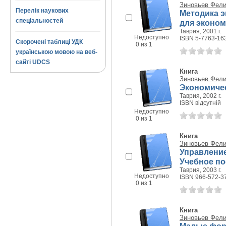
Зиновьев Фел
Перелік наукових
Методика э
спеціальностей
для эконом
Таврия, 2001 г.
Недоступно
ISBN 5-7763-16
Скорочені таблиці УДК
0 из 1
українською мовою на веб-
сайті UDCS
Книга
Зиновьев Фел
Экономичес
Таврия, 2002 г.
ISBN відсутній
Недоступно
0 из 1
Книга
Зиновьев Фел
Управление
Учебное пос
Таврия, 2003 г.
Недоступно
ISBN 966-572-3
0 из 1
Книга
Зиновьев Фел