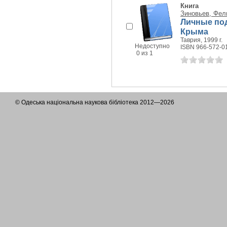
Книга
Зиновьев, Фел
Личные под
Крыма
Таврия, 1999 г.
Недоступно
ISBN 966-572-0
0 из 1
© Одеська національна наукова бібліотека 2012—2026