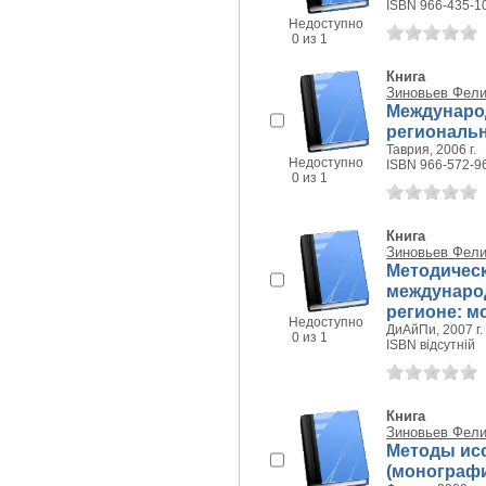
ISBN 966-435-1
Недоступно
0 из 1
Книга
Зиновьев Фел
Международ
региональ
Таврия, 2006 г.
Недоступно
ISBN 966-572-9
0 из 1
Книга
Зиновьев Фел
Методичес
междунаро
регионе: 
Недоступно
ДиАйПи, 2007 г.
0 из 1
ISBN відсутній
Книга
Зиновьев Фел
Методы ис
(монограф