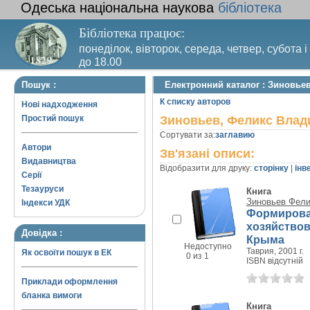
Одеська національна наукова
бібліотека
Бібліотека працює:
понеділок, вівторок, середа, четвер, субота і
до 18.00
Вихідний день – п’ятниця. Останній четвер м
Пошук :
Електронний каталог : Зиновь
санітарний день
К списку авторов
Нові надходження
Простий пошук
Зиновьев, Феликс Вла
Сортувати за:
заглавию
Автори
Зв'язані описи:
Видавництва
Відобразити для друку:
сторінку
|
інв
Серії
Тезауруси
Книга
Зиновьев Фел
Індекси УДК
Формирова
хозяйство
Довідка :
Крыма
Недоступно
Таврия, 2001 г.
Як освоїти пошук в ЕК
0 из 1
ISBN відсутній
Приклади оформлення
бланка вимоги
Книга