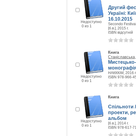
Другий фес
Україні: Киї
16.10.2015
Недоступно
Secondo Festival
0 из 1
[б.в.], 2015 г.
ISBN відсутній
Книга
Станіславська,
Мистецько-
монографі
НАКККіМ, 2016 г
Недоступно
ISBN 978-966-4
0 из 1
Книга
Спільноти 
проекти, ре
альбом
Недоступно
[б.в.], 2014 г.
0 из 1
ISBN 978-617-7