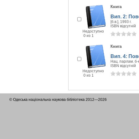
Книга
Вип. 2: Пов
[б.в.], 1993 г.
ISBN відсутній
Недоступно
0 из 1
Книга
Вип. 4: Пов
Нац. парлам. б-к
ISBN відсутній
Недоступно
0 из 1
© Одеська національна наукова бібліотека 2012—2026