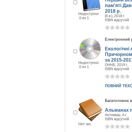
пам'яті Дав
2018 р.
Недоступно
[б.в.], 2018 г.
0 из 1
ISBN відсутній
Електронний 
Екологічні
Причорномо
за 2015-201
Недоступно
ОННБ, 2019 г.
0 из 1
ISBN відсутній
повний тек
Багатотомне 
Альманах п
Антиквар, б.г.
ISBN відсутній
Нет экз.