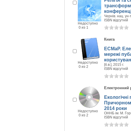
Релігія та 
трансформац
конференції
Чернів. нац. ун-т
ISBN відсутній
Недоступно
0 из 1
Книга
ЕСМаР. Еле
мережі публ
користуван
Недоступно
[б.в.], 2015 г.
0 из 2
ISBN відсутній
Електронний 
Екологічні
Причорномор
2014 роки
Недоступно
ОННБ ім. М. Горь
0 из 2
ISBN відсутній