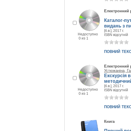
Електронний 
Каталог-пу
видань з пи
[б.в.], 2017 г.
Недоступно
ISBN відсутній
0 из 1
повний тек
Електронний 
Устюжаніна, Г
Екскурсія в
методичний
[б.в.], 2017 г.
Недоступно
ISBN відсутній
0 из 1
повний тек
Книга
Перший все