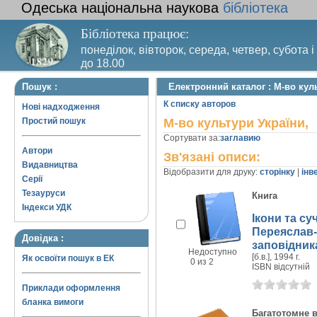
Одеська національна наукова
бібліотека
Бібліотека працює:
понеділок, вівторок, середа, четвер, субота і
до 18.00
Вихідний день – п’ятниця. Останній четвер м
Пошук :
Електронний каталог : М-во кул
санітарний день
К списку авторов
Нові надходження
Простий пошук
М-во культури України,
Сортувати за:
заглавию
Автори
Зв'язані описи:
Видавництва
Відобразити для друку:
сторінку
|
інв
Серії
Тезауруси
Книга
Індекси УДК
Ікони та су
Переяслав-
Довідка :
заповідника
Недоступно
[б.в.], 1994 г.
Як освоїти пошук в ЕК
0 из 2
ISBN відсутній
Приклади оформлення
бланка вимоги
Багатотомне 