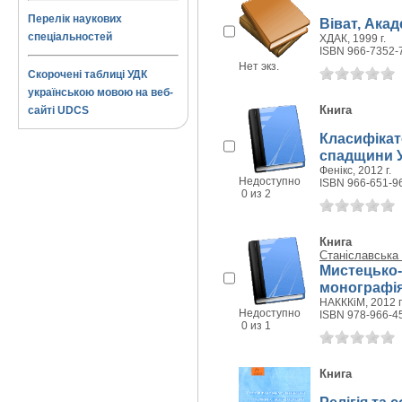
Перелік наукових
Віват, Акад
спеціальностей
ХДАК, 1999 г.
ISBN 966-7352-
Нет экз.
Скорочені таблиці УДК
українською мовою на веб-
Книга
сайті UDCS
Класифікат
спадщини У
Фенікс, 2012 г.
Недоступно
ISBN 966-651-9
0 из 2
Книга
Станіславська 
Мистецько-
монографі
НАКККіМ, 2012 г
Недоступно
ISBN 978-966-4
0 из 1
Книга