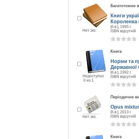
Багатотомне 
Книги укра
Короленка 
[б.в.], 1995 г.
Нет экз.
ISBN відсутній
Книга
Норми та п
Державної 
[б.в.], 1992 г.
Недоступно
ISBN відсутній
0 из 1
Періодичне в
Opus mixtu
[б.в.], 2013 г.
ISBN відсутній
Нет экз.
Книга