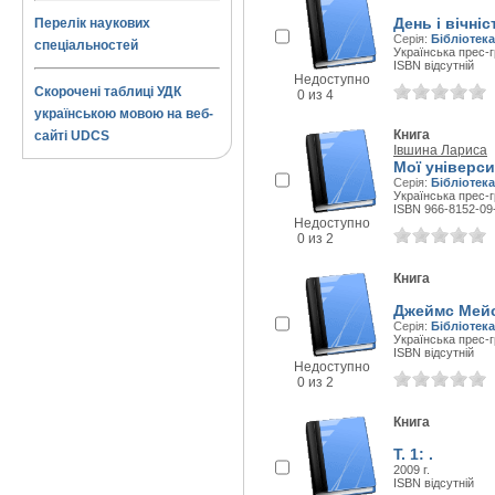
День і вічні
Перелік наукових
Серія:
Бібліотека
спеціальностей
Українська прес-г
ISBN відсутній
Недоступно
Скорочені таблиці УДК
0 из 4
українською мовою на веб-
Книга
сайті UDCS
Івшина Лариса
Мої універси
Серія:
Бібліотека
Українська прес-г
ISBN 966-8152-09
Недоступно
0 из 2
Книга
Джеймс Мейс:
Серія:
Бібліотека
Українська прес-г
ISBN відсутній
Недоступно
0 из 2
Книга
Т. 1: .
2009 г.
ISBN відсутній