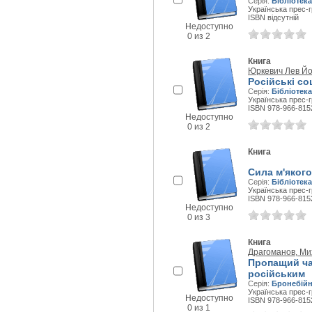
Серія:
Бібліотека
Українська прес-гр
ISBN відсутній
Недоступно
0 из 2
Книга
Юркевич Лев Й
Російські со
Серія:
Бібліотека
Українська прес-г
ISBN 978-966-815
Недоступно
0 из 2
Книга
Сила м'якого
Серія:
Бібліотека
Українська прес-г
ISBN 978-966-815
Недоступно
0 из 3
Книга
Драгоманов, Ми
Пропащий ча
російським
Серія:
Бронебійн
Українська прес-г
Недоступно
ISBN 978-966-815
0 из 1