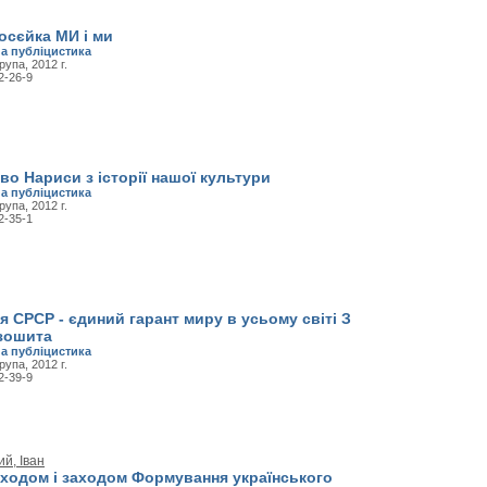
осєйка МИ і ми
а публіцистика
рупа, 2012 г.
2-26-9
о Нариси з історії нашої культури
а публіцистика
рупа, 2012 г.
2-35-1
я СРСР - єдиний гарант миру в усьому світі З
зошита
а публіцистика
рупа, 2012 г.
2-39-9
й, Іван
сходом і заходом Формування українського