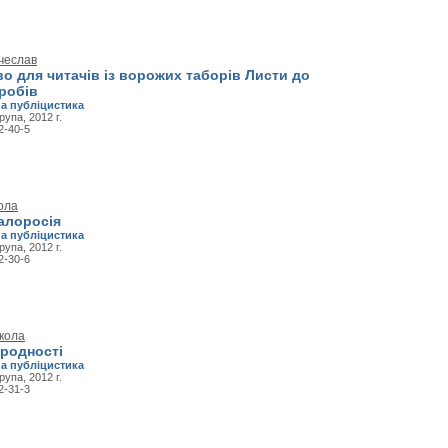
ячеслав
о для читачів із ворожих таборів Листи до
робів
а публіцистика
рупа, 2012 г.
2-40-5
ола
алоросія
а публіцистика
рупа, 2012 г.
2-30-6
кола
ародності
а публіцистика
рупа, 2012 г.
2-31-3