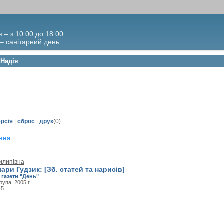
я – з 10.00 до 18.00
 – санітарний день
 Надія
ерсія
|
сброс
|
друк
(
0
)
ння
илипівна
ри Гудзик: [Зб. статей та нарисів]
 газети "День"
рупа, 2005 г.
-5