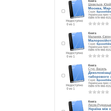
Книга
Шевельов, Юрій
Москва, Мар
Серія:
Бронебійн
Українська прес-г
ISBN 978-966-815
Недоступно
0 из 1
Книга
Маланюк, Євген
Малоросійств
Серія:
Бронебійн
Українська прес-г
ISBN 978-966-815
Недоступно
0 из 1
Книга
Стус, Василь
Деколонізаці
таборового 
Серія:
Бронебійн
Українська прес-г
Недоступно
ISBN 978-966-815
0 из 1
Книга
Лисяк-Рудницьки
Україна між 