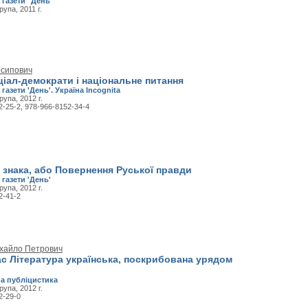
 газети "День"
упа, 2011 г.
осипович
ціал-демократи і національне питання
 газети 'День'. Україна Incognita
рупа, 2012 г.
2-25-2, 978-966-8152-34-4
 знака, або Повернення Руської правди
 газети 'День'
рупа, 2012 г.
2-41-2
хайло Петрович
с Література українська, поскрибована урядом
а публіцистика
рупа, 2012 г.
2-29-0