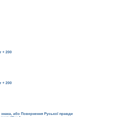
т + 200
т + 200
 знака, або Повернення Руської правди