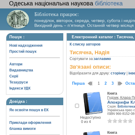
Одеська національна наукова
бібліотека
Бібліотека працює:
понеділок, вівторок, середа, четвер, субота і неділ
Вихідний день – п’ятниця. Останній четвер місяця
Пошук :
Електронний каталог : Тисячна,
К списку авторов
Нові надходження
Простий пошук
Тисячна, Надія
Сортувати за:
заглавию
Автори
Зв'язані описи:
Видавництва
Відобразити для друку:
сторінку
|
інв
Серії
Тезауруси
Перша
1
2
3
Оста
Індекси УДК
Книга
Гудзик, Клара П
Довідка :
Апокрифи Кла
Серія:
Бібліотека
Як освоїти пошук в ЕК
Українська прес-г
ISBN 966-8152-08
Недоступно
0 из 4
Приклади оформлення
бланка вимоги
Книга