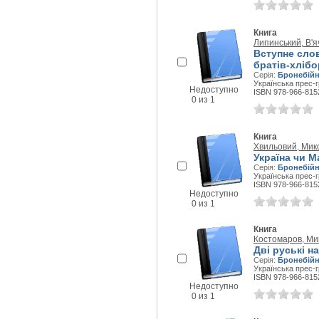
Книга
Липинський, В'
Вступне слов
братів-хлібо
Серія:
Бронебійн
Українська прес-г
Недоступно
ISBN 978-966-815
0 из 1
Книга
Хвильовий, Мик
Україна чи М
Серія:
Бронебійн
Українська прес-г
ISBN 978-966-815
Недоступно
0 из 1
Книга
Костомаров, Ми
Дві руські н
Серія:
Бронебійн
Українська прес-г
ISBN 978-966-815
Недоступно
0 из 1