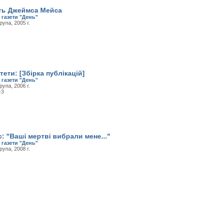
сть Джеймса Мейса
 газети "День"
рупа, 2005 г.
тети: [Збірка публікацій]
 газети "День"
рупа, 2006 г.
-3
 "Ваші мертві вибрали мене..."
 газети "День"
рупа, 2008 г.