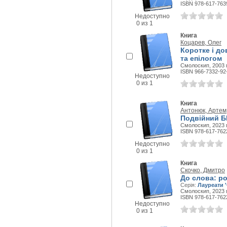
ISBN 978-617-763
Недоступно
0 из 1
Книга
Коцарев, Олег
Коротке і до
та епілогом
Смолоскип, 2003 г
ISBN 966-7332-92
Недоступно
0 из 1
Книга
Антонюк, Артем
Подвійний БК
Смолоскип, 2023 г
ISBN 978-617-762
Недоступно
0 из 1
Книга
Скочко, Дмитро
До слова: р
Серія:
Лауреати 
Смолоскип, 2023 г
ISBN 978-617-762
Недоступно
0 из 1