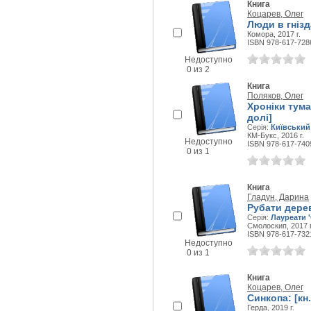
Книга
Коцарев, Олег
Люди в гнізд
Комора, 2017 г.
ISBN 978-617-728
Недоступно
0 из 2
Книга
Поляков, Олег
Хроніки тума
долі]
Серія:
Київський
КМ-Букс, 2016 г.
Недоступно
ISBN 978-617-740
0 из 1
Книга
Гладун, Дарина
Рубати дерев
Серія:
Лауреати 
Смолоскип, 2017 г
ISBN 978-617-732
Недоступно
0 из 1
Книга
Коцарев, Олег
Синкопа: [кн
Герда, 2019 г.