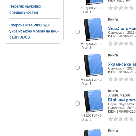
ISBN відсутній
Перелік наукових
Недоступно
0 из 1
спеціальностей
Книга
Скорочені таблиці УДК
Знак: альман
українською мовою на веб-
Смолоскип, 2013 г
ISBN 978-966-216
сайті UDCS
Недоступно
0 из 1
Книга
Українська а
Смолоскип, 2014 г
ISBN 978-966-216
Недоступно
0 из 1
Книга
Хімич, Марія
Білі шкарпет
Серія:
Лауреати 
Смолоскип, 2014 г
ISBN 978-966-216
Недоступно
0 из 2
Книга