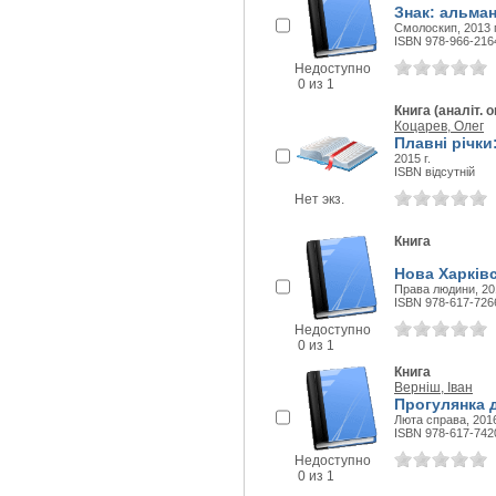
Знак: альман
Смолоскип, 2013 г
ISBN 978-966-216
Недоступно
0 из 1
Книга (аналіт. о
Коцарев, Олег
Плавні річки
2015 г.
ISBN відсутній
Нет экз.
Книга
Нова Харківс
Права людини, 201
ISBN 978-617-726
Недоступно
0 из 1
Книга
Верніш, Іван
Прогулянка д
Люта справа, 2016
ISBN 978-617-742
Недоступно
0 из 1