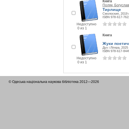
Книга
Поляк, Богуслав
Тирлище
Смолоскип, 2019 г
ISBN 978-617-762
Недоступно
0 из 1
Книга
Жуки поетичн
Дух і Літера, 2025 
ISBN 978-617-844
Недоступно
0 из 1
© Одеська національна наукова бібліотека 2012—2026