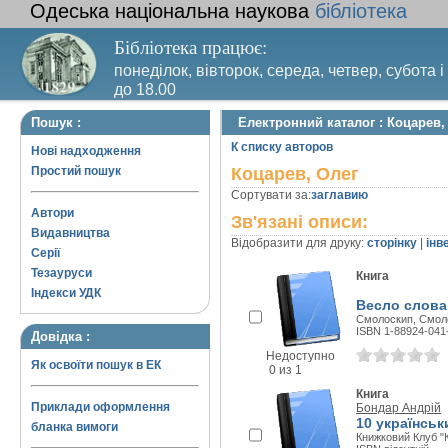
Одеська національна наукова
бібліотека
Бібліотека працює:
понеділок, вівторок, середа, четвер, субота і
до 18.00
Вихідний день – п’ятниця. Останній четвер м
Пошук :
Електронний каталог : Коцарев,
санітарний день
К списку авторов
Нові надходження
Простий пошук
Коцарев, Олег
Сортувати за:
заглавию
Автори
Зв'язані описи:
Видавництва
Відобразити для друку:
сторінку
|
інв
Серії
Тезауруси
Книга
Індекси УДК
Весло слова:
Смолоскип, Смоло
ISBN 1-88924-041
Довідка :
Недоступно
Як освоїти пошук в ЕК
0 из 1
Книга
Приклади оформлення
Бондар Андрій
10 українськ
бланка вимоги
Книжковий Клуб "К