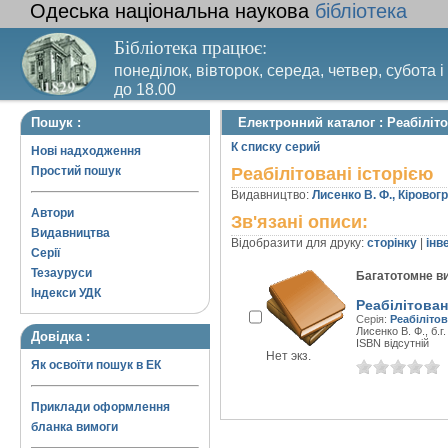
Одеська національна наукова
бібліотека
Бібліотека працює:
понеділок, вівторок, середа, четвер, субота і
до 18.00
Вихідний день – п’ятниця. Останній четвер м
Пошук :
Електронний каталог : Реабіліто
санітарний день
К списку серий
Нові надходження
Простий пошук
Реабілітовані історією
Видавництво:
Лисенко В. Ф., Кіровог
Автори
Зв'язані описи:
Видавництва
Відобразити для друку:
сторінку
|
інв
Серії
Тезауруси
Багатотомне в
Індекси УДК
Реабілітован
Серія:
Реабілітов
Лисенко В. Ф., б.г.
Довідка :
ISBN відсутній
Нет экз.
Як освоїти пошук в ЕК
Приклади оформлення
бланка вимоги