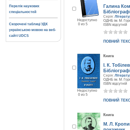
Галина Ком
Перелік наукових
Бібліограф
спеціальностей
Серія:
Літерат
Недоступно
ОДНБ ім. М. Горь
Скорочені таблиці УДК
0 из 5
ISBN відсутній
українською мовою на веб-
сайті UDCS
повний тек
Книга
І. К. Тобіл
Бібліограф
Серія:
Літерат
ОДНБ ім. М. Горь
ISBN відсутній
Недоступно
0 из 5
повний тек
Книга
М. Л. Кроп
покажчик