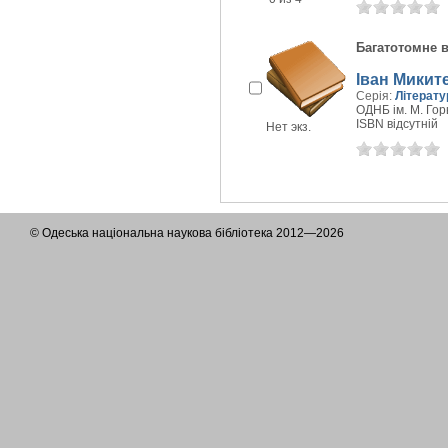
Багатотомне 
Іван Микит
Серія:
Літерат
ОДНБ ім. М. Горь
ISBN відсутній
Нет экз.
© Одеська національна наукова бібліотека 2012—2026