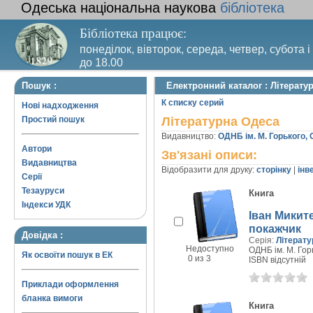
Одеська національна наукова
бібліотека
Бібліотека працює:
понеділок, вівторок, середа, четвер, субота і
до 18.00
Вихідний день – п’ятниця. Останній четвер м
Пошук :
Електронний каталог : Літерату
санітарний день
К списку серий
Нові надходження
Простий пошук
Літературна Одеса
Видавництво:
ОДНБ ім. М. Горького,
Автори
Зв'язані описи:
Видавництва
Відобразити для друку:
сторінку
|
інв
Серії
Тезауруси
Книга
Індекси УДК
Іван Миките
покажчик
Довідка :
Серія:
Літерат
Недоступно
ОДНБ ім. М. Горь
Як освоїти пошук в ЕК
0 из 3
ISBN відсутній
Приклади оформлення
бланка вимоги
Книга