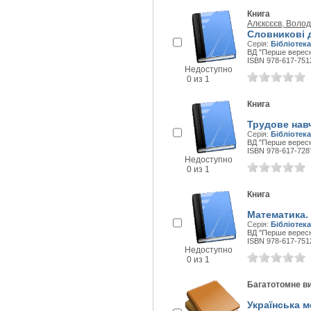
Книга
Алєксєєв, Воло
Словникові д
Серія:
Бібліотека
ВД "Перше вересня
ISBN 978-617-751
Недоступно
0 из 1
Книга
Трудове нав
Серія:
Бібліотека
ВД "Перше вересня
ISBN 978-617-728
Недоступно
0 из 1
Книга
Математика. 
Серія:
Бібліотека
ВД "Перше вересня
ISBN 978-617-751
Недоступно
0 из 1
Багатотомне в
Українська м