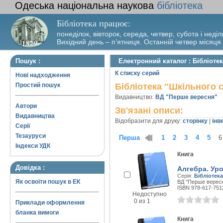
Одеська національна наукова
бібліотека
Бібліотека працює:
понеділок, вівторок, середа, четвер, субота і неділ
Вихідний день – п’ятниця. Останній четвер місяця
Пошук :
Електронний каталог : Бібліотек
К списку серий
Нові надходження
Простий пошук
Бібліотека "Шкільного с
Видавництво:
ВД "Перше вересня"
Автори
Зв'язані описи:
Видавництва
Відобразити для друку:
сторінку
|
інв
Серії
Тезауруси
Перша
1
2
3
4
5
6
Індекси УДК
Книга
Довідка :
Алгебра. Уро
Серія:
Бібліотека
Як освоїти пошук в ЕК
ВД "Перше вересня
ISBN 978-617-751
Недоступно
0 из 1
Приклади оформлення
бланка вимоги
Книга