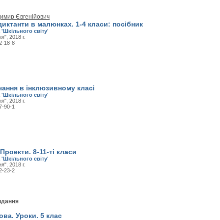
димир Євгенійович
иктанти в малюнках. 1-4 класи: посібник
 'Шкільного світу'
", 2018 г.
2-18-8
чання в інклюзивному класі
 'Шкільного світу'
", 2018 г.
7-90-1
Проекти. 8-11-ті класи
 'Шкільного світу'
", 2018 г.
2-23-2
идання
ова. Уроки. 5 клас