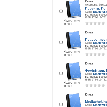
Книга
Алєксєєв, Воло
Проекти. Поч
Серія:
Бібліотека
ВД "Перше вересня
ISBN 978-617-751
Недоступно
0 из 1
Книга
Правознавст
Серія:
Бібліотека
ВД "Перше вересня
ISBN 978-617-751
Недоступно
0 из 1
Книга
Фемінітиви. 
Серія:
Бібліотека
ВД "Перше вересн
ISBN 978-617-751
Недоступно
0 из 1
Книга
Mediacheking
Серія:
Бібліотека