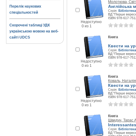
Молоткова, Сві
Англійська м
Перелік наукових
Серія:
Бібліотека
спеціальностей
ВД "Перше вересня
ISBN 978-617-751
Недоступно
Скорочені таблиці УДК
0 из 1
українською мовою на веб-
Книга
сайті UDCS
Квести на у
Серія:
Бібліотека
ВД "Перше вересня
ISBN 978-617-751
Недоступно
0 из 1
Книга
Коваль, Наталі
Квести на ур
Серія:
Бібліотека
ВД "Перше вересня
ISBN 978-617-751
Недоступно
0 из 1
Книга
Швидун, Тарас 
Interessante
Серія:
Бібліотека
ВД "Перше вересня