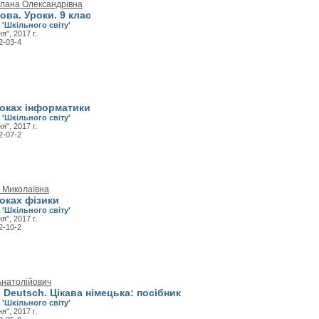
тлана Олександрівна
ова. Уроки. 9 клас
 'Шкільного світу'
", 2017 г.
2-03-4
роках інформатики
 'Шкільного світу'
", 2017 г.
2-07-2
я Миколаївна
оках фізики
 'Шкільного світу'
", 2017 г.
2-10-2
Анатолійович
s Deutsch. Цікава німецька: посібник
 'Шкільного світу'
", 2017 г.