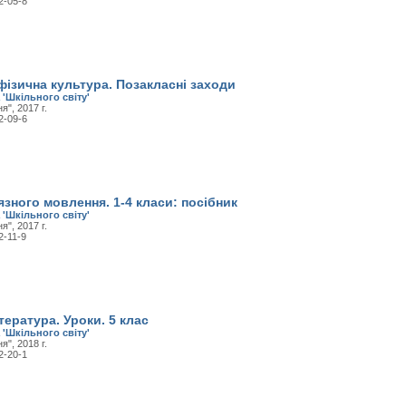
2-05-8
фізична культура. Позакласні заходи
 'Шкільного світу'
", 2017 г.
2-09-6
язного мовлення. 1-4 класи: посібник
 'Шкільного світу'
", 2017 г.
2-11-9
тература. Уроки. 5 клас
 'Шкільного світу'
", 2018 г.
2-20-1