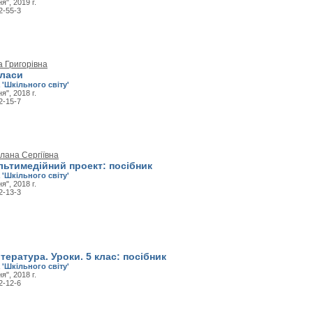
", 2019 г.
2-55-3
а Григорівна
класи
 'Шкільного світу'
", 2018 г.
2-15-7
лана Сергіївна
льтимедійний проект: посібник
 'Шкільного світу'
", 2018 г.
2-13-3
ітература. Уроки. 5 клас: посібник
 'Шкільного світу'
", 2018 г.
2-12-6