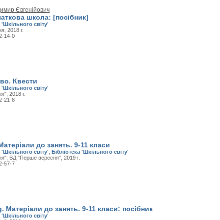
димир Євгенійович
аткова школа: [посібник]
 'Шкільного світу'
, 2018 г.
2-14-0
во. Квести
 'Шкільного світу'
", 2018 г.
2-21-8
Матеріали до занять. 9-11 класи
 'Шкільного світу'
,
Бібліотека 'Шкільного світу'
я", ВД "Перше вересня", 2019 г.
2-57-7
. Матеріали до занять. 9-11 класи: посібник
 'Шкільного світу'