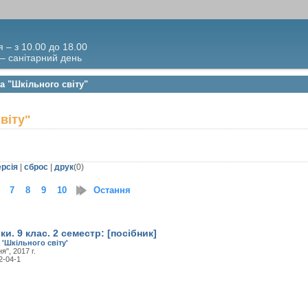
я – з 10.00 до 18.00
 – санітарний день
а "Шкільного світу"
віту"
ерсія
|
сброс
|
друк
(
0
)
7
8
9
10
Остання
ки. 9 клас. 2 семестр: [посібник]
 'Шкільного світу'
", 2017 г.
2-04-1