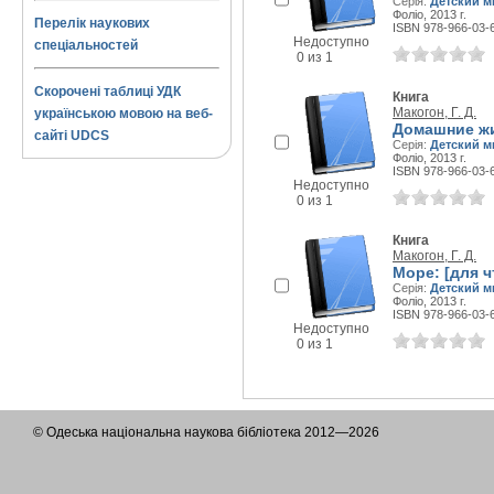
Серія:
Детский м
Фоліо, 2013 г.
Перелік наукових
ISBN 978-966-03-
Недоступно
спеціальностей
0 из 1
Скорочені таблиці УДК
Книга
Макогон, Г. Д.
українською мовою на веб-
Домашние жи
сайті UDCS
Серія:
Детский м
Фоліо, 2013 г.
ISBN 978-966-03-
Недоступно
0 из 1
Книга
Макогон, Г. Д.
Море: [для 
Серія:
Детский м
Фоліо, 2013 г.
ISBN 978-966-03-
Недоступно
0 из 1
© Одеська національна наукова бібліотека 2012—2026