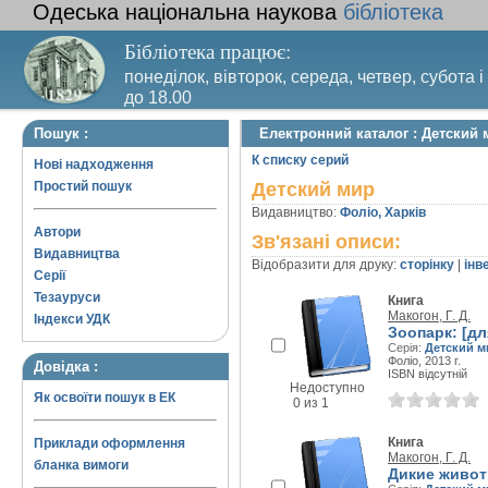
Одеська національна наукова
бібліотека
Бібліотека працює:
понеділок, вівторок, середа, четвер, субота і
до 18.00
Вихідний день – п’ятниця. Останній четвер м
Пошук :
Електронний каталог : Детский 
санітарний день
К списку серий
Нові надходження
Простий пошук
Детский мир
Видавництво:
Фоліо, Харків
Автори
Зв'язані описи:
Видавництва
Відобразити для друку:
сторінку
|
інв
Серії
Тезауруси
Книга
Макогон, Г. Д.
Індекси УДК
Зоопарк: [д
Серія:
Детский м
Фоліо, 2013 г.
Довідка :
ISBN відсутній
Недоступно
Як освоїти пошук в ЕК
0 из 1
Книга
Приклади оформлення
Макогон, Г. Д.
бланка вимоги
Дикие живот